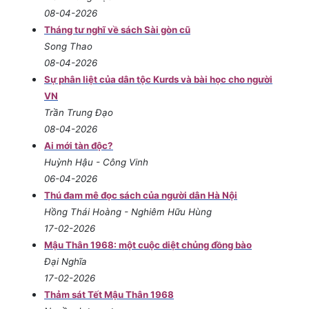
08-04-2026
Tháng tư nghĩ về sách Sài gòn cũ
Song Thao
08-04-2026
Sự phân liệt của dân tộc Kurds và bài học cho người
VN
Trần Trung Đạo
08-04-2026
Ai mới tàn độc?
Huỳnh Hậu - Công Vinh
06-04-2026
Thú đam mê đọc sách của người dân Hà Nội
Hồng Thái Hoàng - Nghiêm Hữu Hùng
17-02-2026
Mậu Thân 1968: một cuộc diệt chủng đồng bào
Đại Nghĩa
17-02-2026
Thảm sát Tết Mậu Thân 1968