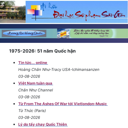
1975-2026: 51 năm Quốc hận
Tin tức... online
Hoàng Chân Như-Tracy USA-Ichimansanzen
03-08-2026
Việt Nam tuần qua
Chân Như Channel
03-08-2026
Từ From The Ashes Of War tới Vietlondon-Music
Từ Thức (Paris)
03-08-2026
Lý do tẩy chay Quốc Thiên