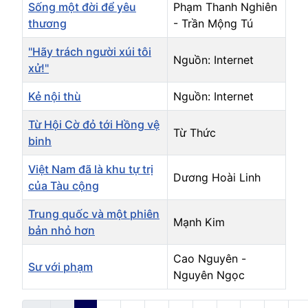
Sống một đời để yêu
Phạm Thanh Nghiên
thương
- Trần Mộng Tú
"Hãy trách người xúi tôi
Nguồn: Internet
xử!"
Kẻ nội thù
Nguồn: Internet
Từ Hội Cờ đỏ tới Hồng vệ
Từ Thức
binh
Việt Nam đã là khu tự trị
Dương Hoài Linh
của Tàu cộng
Trung quốc và một phiên
Mạnh Kim
bản nhỏ hơn
Cao Nguyên -
Sư với phạm
Nguyên Ngọc
Articles