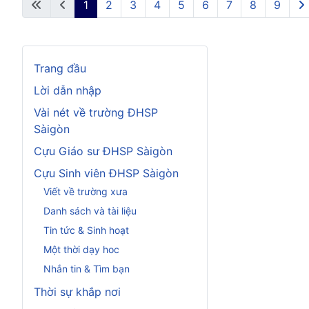
1
2
3
4
5
6
7
8
9
Page 1 of 9
Trang đầu
Lời dẫn nhập
Vài nét về trường ĐHSP
Sàigòn
Cựu Giáo sư ĐHSP Sàigòn
Cựu Sinh viên ĐHSP Sàigòn
Viết về trường xưa
Danh sách và tài liệu
Tin tức & Sinh hoạt
Một thời dạy hoc
Nhắn tin & Tìm bạn
Thời sự khắp nơi