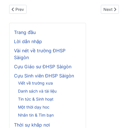
Previous article: Giới thiệu Nhạc: LÊ HỮU NGHĨA VÀ CON GÀ 
Next article:
Prev
Next
Trang đầu
Lời dẫn nhập
Vài nét về trường ĐHSP
Sàigòn
Cựu Giáo sư ĐHSP Sàigòn
Cựu Sinh viên ĐHSP Sàigòn
Viết về trường xưa
Danh sách và tài liệu
Tin tức & Sinh hoạt
Một thời dạy hoc
Nhắn tin & Tìm bạn
Thời sự khắp nơi