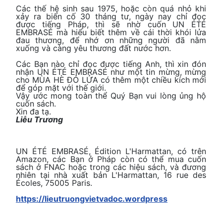
Các thế hệ sinh sau 1975, hoặc còn quá nhỏ khi
xảy ra biến cố 30 tháng tư, ngày nay chỉ đọc
được tiếng Pháp, thì sẽ nhờ cuốn UN ÉTÉ
EMBRASÉ mà hiểu biết thêm về cái thời khói lửa
đau thương, để nhớ ơn những người đã nằm
xuống và càng yêu thương đất nước hơn.
Các Bạn nào chỉ đọc được tiếng Anh, thì xin đón
nhận UN ÉTÉ EMBRASÉ như một tin mừng, mừng
cho MÙA HÈ ĐỎ LỬA có thêm một chiều kích mới
để góp mặt với thế giới.
Vậy ước mong toàn thể Quý Bạn vui lòng ủng hộ
cuốn sách.
Xin đa tạ.
Liễu Trương
UN ÉTÉ EMBRASÉ, Édition L'Harmattan, có trên
Amazon, các Bạn ở Pháp còn có thể mua cuốn
sách ở FNAC hoặc trong các hiệu sách, và đương
nhiên tại nhà xuất bản L'Harmattan, 16 rue des
Écoles, 75005 Paris.
https://lieutruongvietvadoc.wordpress