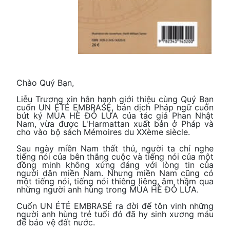
Chào Quý Bạn,
Liễu Trương xin hân hạnh giới thiệu cùng Quý Bạn
cuốn UN ÉTÉ EMBRASÉ, bản dịch Pháp ngữ cuốn
bút ký MÙA HÈ ĐỎ LỬA của tác giả Phan Nhật
Nam, vừa được L'Harmattan xuất bản ở Pháp và
cho vào bộ sách Mémoires du XXème siècle.
Sau ngày miền Nam thất thủ, người ta chỉ nghe
tiếng nói của bên thắng cuộc và tiếng nói của một
đồng minh không xứng đáng với lòng tin của
người dân miền Nam. Nhưng miền Nam cũng có
một tiếng nói, tiếng nói thiêng liêng, âm thầm qua
những người anh hùng trong MÙA HÈ ĐỎ LỬA.
Cuốn UN ÉTÉ EMBRASÉ ra đời để tôn vinh những
người anh hùng trẻ tuổi đó đã hy sinh xương máu
để bảo vệ đất nước.