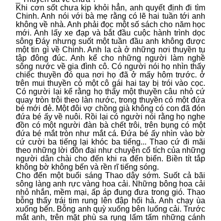
Khi cơn sốt chưa kịp khỏi hẳn, anh quyết định đi tìm
Chinh. Anh nói với bà mẹ rằng có lẽ hai tuần tới anh
không về nhà. Anh phải đọc một số sách cho năm học
mới. Anh lấy xe đạp và bắt đầu cuộc hành trình dọc
sông Đáy nhưng suốt một tuần đầu anh không được
một tin gì về Chinh. Anh la cà ở những nơi thuyền tụ
tập đông đúc. Anh kể cho những người làm nghề
sông nước về gia đình cô. Có người nói họ nhìn thấy
chiếc thuyền đó qua nơi họ đã ở mấy hôm trước. ở
trên mui thuyền có một cô gái hai tay bị trói vào cọc.
Có người lại kể rằng họ thấy một thuyền câu nhỏ cứ
quay tròn trôi theo làn nước, trong thuyền có một đứa
bé mới đẻ. Một đôi vợ chồng già không có con đã đón
đứa bé ấy về nuôi. Rồi lại có người nói rằng họ nghe
đồn có một người đàn bà chết trôi, trên bụng có một
đứa bé mắt tròn như mắt cá. Đứa bé ấy nhìn vào bờ
cứ cười ba tiếng lại khóc ba tiếng... Thao cứ đi mãi
theo những lời đồn đại như chuyện cổ tích của những
người dân chài cho đến khi ra đến biển. Biền tít tắp
không bờ không bến và rền rĩ tiếng sóng.
Cho đến một buổi sáng Thao dậy sớm. Suốt cả bãi
sông làng anh rực vàng hoa cải. Những bông hoa cải
nhỏ nhắn, mềm mại, ấp áp đung đưa trong gió. Thao
bỗng thấy trái tim rung lên đập hối hả. Anh chạy ùa
xuống bến. Bỗng anh quỳ xuống bên luống cải. Trước
mắt anh, trên mặt phù sa rụng lấm tấm những cánh