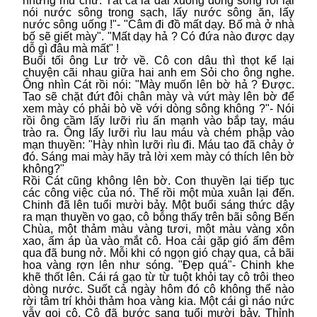
nhưng mù chữ. Tất cả ỉa đái xuống dòng sông rồi lại
nói nước sông trong sạch, lấy nước sông ăn, lấy
nước sông uống !"- "Câm đi đồ mất dạy. Bố mà ở nhà
bố sẽ giết mày". "Mất dạy hả ? Có đứa nào được dạy
dỗ gì đâu mà mất" !
Buổi tối ông Lư trở về. Cô con dâu thì thọt kể lại
chuyện cãi nhau giữa hai anh em Sỏi cho ông nghe.
Ông nhìn Cát rồi nói: "Mày muốn lên bờ hả ? Được.
Tao sẽ chặt đứt đôi chân mày và vứt mày lên bờ để
xem mày có phải bò về với dòng sông không ?"- Nói
rồi ông cầm lấy lưỡi rìu ấn mạnh vào bắp tay, máu
trào ra. Ông lấy lưỡi rìu lau máu và chém phập vào
mạn thuyền: "Hày nhìn lưỡi rìu đi. Máu tao đã chảy ở
đó. Sáng mai mày hãy trả lời xem mày có thích lên bờ
không?"
Rồi Cát cũng không lên bờ. Con thuyền lại tiếp tục
các công việc của nó. Thế rồi một mùa xuân lại đến.
Chinh đã lên tuổi mười bảy. Một buổi sáng thức dậy
ra mạn thuyền vo gạo, cô bỗng thấy trên bãi sông Bến
Chùa, một thảm màu vàng tươi, một màu vàng xôn
xao, ấm áp ùa vào mắt cô. Hoa cải gặp gió ấm đêm
qua đã bung nở. Mỗi khi có ngọn gió chạy qua, cả bãi
hoa vàng rợn lên như sóng. "Đẹp quá"- Chinh khe
khẽ thốt lên. Cái rá gạo từ từ tuột khỏi tay cô trôi theo
dòng nước. Suốt cả ngày hôm đó cô không thể nào
rời tâm trí khỏi thảm hoa vàng kia. Một cái gì náo nức
vẫy gọi cô. Cô đã bước sang tuổi mười bảy. Thỉnh