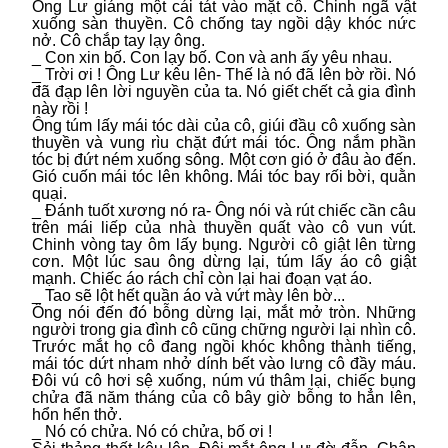
Ông Lư giáng một cái tát vào mặt cô. Chinh ngã vật
xuống sàn thuyền. Cô chống tay ngồi dậy khóc nức
nở. Cô chắp tay lạy ông.
_ Con xin bố. Con lạy bố. Con và anh ấy yêu nhau.
_ Trời ơi ! Ông Lư kêu lên- Thế là nó đã lên bờ rồi. Nó
đã đạp lên lời nguyền của ta. Nó giết chết cả gia đình
này rồi !
Ông túm lấy mái tóc dài của cô, giúi đầu cô xuống sàn
thuyền và vung rìu chặt đứt mái tóc. Ông nắm phần
tóc bị đứt ném xuống sông. Một cơn gió ở đâu ào đến.
Gió cuốn mái tóc lên không. Mái tóc bay rối bời, quằn
quại.
_ Đánh tuốt xương nó ra- Ông nói và rút chiếc cần câu
trên mái liếp của nhà thuyền quất vào cô vun vút.
Chinh vòng tay ôm lấy bụng. Người cô giật lên từng
cơn. Một lúc sau ông dừng lại, túm lấy áo cô giật
mạnh. Chiếc áo rách chỉ còn lại hai đoạn vạt áo.
_ Tao sẽ lột hết quần áo và vứt mày lên bờ...
Ông nói đến đó bỗng dừng lại, mắt mở tròn. Những
người trong gia đình cô cũng chững người lại nhìn cô.
Trước mắt họ cô đang ngồi khóc không thành tiếng,
mái tóc dứt nham nhở dính bết vào lưng cô đầy máu.
Đôi vú cô hơi sệ xuống, núm vú thâm lại, chiếc bụng
chửa đã năm tháng của cô bây giờ bỗng to hẳn lên,
hổn hển thở.
_ Nó có chửa. Nó có chửa, bố ơi !