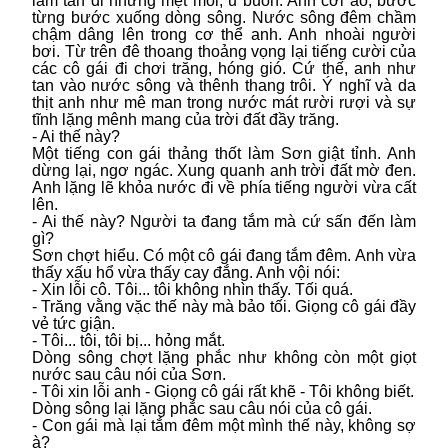
làm tan đi những mệt mỏi, u buồn. Anh cởi áo, bước
từng bước xuống dòng sông. Nước sông đêm chầm
chậm dâng lên trong cơ thể anh. Anh nhoài người
bơi. Từ trên đê thoang thoảng vọng lại tiếng cười của
các cô gái đi chơi trăng, hóng gió. Cứ thế, anh như
tan vào nước sông và thênh thang trôi. Ý nghĩ và da
thịt anh như mê man trong nước mát rười rượi và sự
tĩnh lặng mênh mang của trời đất đầy trăng.
- Ai thế này?
Một tiếng con gái thảng thốt làm Sơn giật tỉnh. Anh
dừng lại, ngơ ngác. Xung quanh anh trời đất mờ đen.
Anh lặng lẽ khỏa nước đi về phía tiếng người vừa cất
lên.
- Ai thế này? Người ta đang tắm mà cứ sấn đến làm
gì?
Sơn chợt hiểu. Có một cô gái đang tắm đêm. Anh vừa
thấy xấu hổ vừa thấy cay đắng. Anh vội nói:
- Xin lỗi cô. Tôi... tôi không nhìn thấy. Tối quá.
- Trăng vằng vặc thế này mà bảo tối. Giọng cô gái đầy
vẻ tức giận.
- Tôi... tôi, tôi bị... hỏng mắt.
Dòng sông chợt lặng phắc như không còn một giọt
nước sau câu nói của Sơn.
- Tôi xin lỗi anh - Giọng cô gái rất khẽ - Tôi không biết.
Dòng sông lại lặng phắc sau câu nói của cô gái.
- Con gái mà lại tắm đêm một mình thế này, không sợ
à?