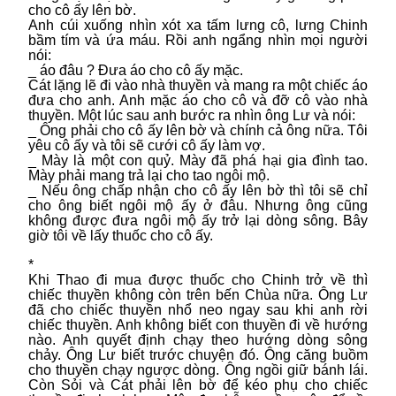
cho cô ấy lên bờ.
Anh cúi xuống nhìn xót xa tấm lưng cô, lưng Chinh
bầm tím và ứa máu. Rồi anh ngẩng nhìn mọi người
nói:
_ áo đâu ? Đưa áo cho cô ấy mặc.
Cát lặng lẽ đi vào nhà thuyền và mang ra một chiếc áo
đưa cho anh. Anh mặc áo cho cô và đỡ cô vào nhà
thuyền. Một lúc sau anh bước ra nhìn ông Lư và nói:
_ Ông phải cho cô ấy lên bờ và chính cả ông nữa. Tôi
yêu cô ấy và tôi sẽ cưới cô ấy làm vợ.
_ Mày là một con quỷ. Mày đã phá hại gia đình tao.
Mày phải mang trả lại cho tao ngôi mộ.
_ Nếu ông chấp nhận cho cô ấy lên bờ thì tôi sẽ chỉ
cho ông biết ngôi mộ ấy ở đâu. Nhưng ông cũng
không được đưa ngôi mộ ấy trở lại dòng sông. Bây
giờ tôi về lấy thuốc cho cô ấy.
*
Khi Thao đi mua được thuốc cho Chinh trở về thì
chiếc thuyền không còn trên bến Chùa nữa. Ông Lư
đã cho chiếc thuyền nhổ neo ngay sau khi anh rời
chiếc thuyền. Anh không biết con thuyền đi về hướng
nào. Anh quyết định chạy theo hướng dòng sông
chảy. Ông Lư biết trước chuyện đó. Ông căng buồm
cho thuyền chạy ngược dòng. Ông ngồi giữ bánh lái.
Còn Sỏi và Cát phải lên bờ để kéo phụ cho chiếc