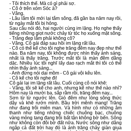
- Tôi thích thế. Mà có gì phải sợ.
- Cô ở trên xóm Sóc à?
- Vâng.
- Lâu lắm tôi mới lại tắm sông, đã gần ba năm nay rồi,
từ ngày mắt tôi bị hỏng.
Sau câu nói đó, hai người cùng im lặng. Họ nghe thấy
tiếng những giọt nước chảy từ tóc họ xuống mặt sông.
- Trăng đẹp lắm phải không cô?
- Vâng. Cô gái đáp sau hồi im lặng rất lâu.
- Cô có thể kể cho tôi nghe trăng đêm nay đẹp như thế
nào. Ba năm nay, tôi không được nhìn thấy ánh sáng,
nhất là thấy trăng. Trước mắt tôi là màn đêm dằng
dặc. Nhiều lúc tôi nghĩ lấy dao rạch mắt thì tôi có thể
nhìn thấy ánh sáng...
- Anh đừng nói dại mồm - Cô gái vội kêu lên.
- Cô kể cho tôi nghe đi!
Cô gái lại im lặng rất lâu. Cuối cùng cô nói khẽ:
- Vâng, tôi sẽ kể cho anh, nhưng kể như thế nào nhỉ?
Hôm nay là mười ba, sắp rằm rồi, trăng đêm nay...
Sơn từ từ ngước lên. Gió đêm như lòng sông thức
dậy và khẽ rướn mình. Bầu trời mênh mang! Trăng
như đang trôi miên man. Và hình như có những âm
thanh như tiếng những chiếc chuông bạc, chuông
vàng mỏng tang đang trôi bất tận không bờ bến. Sông
như không còn đôi bờ đất nữa. Nước sông như dâng
ngập cả đất trời hay đó là ánh trăng chảy giàn giụa