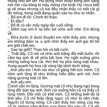
mủng nhỏ lên bờ. Họ đứng nhìn nhau trong ánh sáng
mờ mờ của trăng bị mây mỏng che khất. Họ chưa biết
gì về nhau nhưng cả hai đều nhận thấy có một cái gì
đó mỏng, trong suốt đang quấn vào họ như tơ nhện.
_ Bố em đi rồi- Chinh thì thào.
_ Đi đâu?
_ Bố đi có vệc mấy ngày tận cuối sông.
_ Đêm nay em ở lại trên bờ vớio anh nhé. Em đừng
về.
_ Bữa trước ở dưới thuyền em nhìn thấy anh, nhưng
em không dám ra. u anh nhìn thấy em anh gọi thì bố
em giết chết em.
_ Sao lại giết? Thao hỏi và bật cười.
_ Thật đấy. Cô nói và nhìn anh bằng đôi mắt buồn, rồi
cầm tay anh đi về phía bãi hoa. Họ ngồi xuống giữa
những luống hoa cải. Hơi thở họ phả nóng mặt nhau.
Xung quanh họ hoa cải vàng lấp lánh dưới trăng.
_ Anh yêu em ! Anh nói như cố gắng hết sức mình. Cô
nhìn anh lặng lẽ như không hiểu điều anh nói. Anh
nâng gương mặt cô lên.
_ Anh yêu em.
Chinh vẫn im lặng. Gương mặt cô như đang ngủ trong
lòng đôi bàn tay anh. Anh cúi xuống hôn cô và thấy cô
rùng mình. Đôi môi cô khẽ mím. Cô không biết đó là
tình yêu. Cô chỉ thấy rằng ngực cô như bị nén chặt.
Người cô bừng nóng. Cô cảm thấy hơi nóng của mẹ
cô từ những năm tháng xưa đang tỏa vào cô. Cô vội