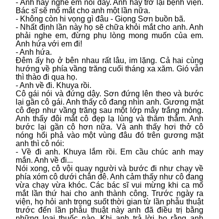
- Anh hãy nghe em nói đây. Anh hãy trở lại bệnh viện.
Bác sĩ sẽ mổ mắt cho anh một lần nữa.
- Không còn hi vọng gì đâu - Giọng Sơn buồn bã.
- Nhất định lần này họ sẽ chữa khỏi mắt cho anh. Anh
phải nghe em, đừng phụ lòng mong muốn của em.
Anh hứa với em đi!
- Anh hứa.
Đêm ấy họ ở bên nhau rất lâu, im lặng. Cả hai cùng
hướng về phía vầng trăng cuối tháng xa xăm. Gió vẫn
thì thào đi qua họ.
- Anh về đi. Khuya rồi.
Cô gái nói và đứng dậy. Sơn đứng lên theo và bước
lại gần cô gái. Anh thấy cô đang nhìn anh. Gương mặt
cô đẹp như vầng trăng sau một lớp mây trắng mỏng.
Anh thấy đôi mắt cô đẹp lạ lùng và thăm thẳm. Anh
bước lại gần cô hơn nữa. Và anh thấy hơi thở cô
nóng hổi phả vào một vùng đâu đó trên gương mặt
anh thì cô nói:
- Về đi anh. Khuya lắm rồi. Em cầu chúc anh may
mắn. Anh về đi...
Nói xong, cô vội quay người và bước đi như chạy về
phía xóm cô dưới chân đê. Anh cảm thấy như cô đang
vừa chạy vừa khóc. Các bác sĩ vui mừng khi ca mổ
mắt lần thứ hai cho anh thành công. Trước ngày ra
viện, họ hỏi anh trong suốt thời gian từ lần phẫu thuật
trước đến lần phẫu thuật này anh đã điều trị bằng
những loại thuốc nào. Khi anh trả lời họ rằng anh