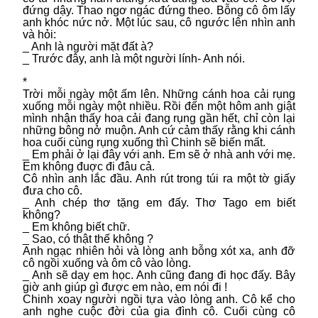
đứng dậy. Thao ngơ ngác đứng theo. Bỗng cô ôm lấy
anh khóc nức nở. Một lúc sau, cô ngước lên nhìn anh
và hỏi:
_ Anh là người mặt đất à?
_ Trước đây, anh là một người lính- Anh nói.
*
Trời mỗi ngày một ấm lên. Những cánh hoa cải rụng
xuống mỗi ngày một nhiều. Rồi đến một hôm anh giật
mình nhận thấy hoa cải đang rụng gần hết, chỉ còn lại
những bông nở muộn. Anh cứ cảm thấy rằng khi cánh
hoa cuối cùng rụng xuống thì Chinh sẽ biến mất.
_ Em phải ở lại đây với anh. Em sẽ ở nhà anh với mẹ.
Em không đuợc đi đâu cả.
Cô nhìn anh lắc đầu. Anh rút trong túi ra một tờ giấy
đưa cho cô.
_ Anh chép thơ tặng em đấy. Thơ Tago em biết
không?
_ Em không biết chữ.
_ Sao, có thật thế không ?
Anh ngạc nhiên hỏi và lòng anh bỗng xót xa, anh đỡ
cô ngồi xuống và ôm cô vào lòng.
_ Anh sẽ dạy em học. Anh cũng đang đi học đấy. Bây
giờ anh giúp gì được em nào, em nói đi !
Chinh xoay người ngồi tựa vào lòng anh. Cô kể cho
anh nghe cuộc đời của gia đình cô. Cuối cùng cô