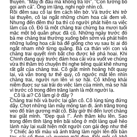
thuyền. "Mày đi đâu mà không trả lời". "Con tưởng bố
gọi anh cả". Ông im lặng, nghi ngờ nhìn cô.
Rồi đêm sau cô lại tìm cách lên bờ. Và trước khi trở
lại thuyền, cô lại ngắt những chùm hoa cải đem về.
Nhưng đến đêm thứ ba thì có người phát hiện ra việc
làm của cô. Đó là một chàng trai chừng ba mươi tuổi
mặc một bộ quân phục đã cũ. Những ngày trước đó
bà mẹ chàng trai thường xuống bến sớm và phát hiện
những luống hoa cải bà để giống cho vụ sau bị ai đó
ngắt nham nhở từng quầng. Bà ca thán với con và
chàng trai quyết rình bắt cho được kẻ phá hoại. Khi
Chinh đang quỳ trước đám hoa cải vừa vuốt ve chúng
vừa thì thầm trò chuyện thì nghe tiếng quát khẽ nhưng
rất gắt của chàng trai. Cô giật mình hoảng hốt quay
lại, và vẫn trong tư thế quỳ, cô ngước mắt lên nhìn
chàng trai, người run lên vì sợ hãi. Cô không khái
niệm đuợc sự sai trái do việc làm của mình, mà sợ hãi
vì trước cô trong đêm trăng lạnh là một người lạ.
_ Cô là ai? Cô làm gì ở đây ?
Chàng trai hỏi và bước lại gần cô. Cô lúng túng đứng
dậy. Chợt những làn mây mỏng tan đi. ánh trăng trong
veo đổ tràn gương mặt cô. Bây giờ thì đến lượt chàng
trai giật mình. "Đẹp quá !". Anh thầm kêu lên. Sao
trong đêm tĩnh lặng trên bãi sông ở một làng quê hẻo
lánh này lại xuất hiện một người con gái đẹp như thế
? Chiếc áo tối màu và ánh trăng làm ngời lên đôi bàn
tay, cái cổ thon và gương mặt đẹp. Đôi môi cô khẽ