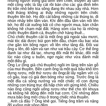
những người trong gia đình trên chiếc thuyền ấy làm
một công việc là lấy cát rồi bán cho các gia đình trên
thị trấn nhỏ bên kia sông đang thi nhau xây nhà. Hơn
một tháng không ai thấy những người trên chiếc
thuyền lên bờ. Họ đội cát bằng những cái thúng to, đi
nhún nhảy trên tấm ván. Khi đến đầu tấm ván nối lên
bờ, họ đổ cát xuống bãi cỏ cho người mua, bàn chân
không hề chạm mặt đất. Hàng xóm của họ là những
chiếc thuyền đánh cá, thuyền chở hàng thuê...
Chủ chiếc thuyền cát là một ông già ngoài sáu mươi,
mái tóc dài được búi gọn trên đầu, chàm râu bạc xòa
che gần kín bồng ngực vồ lên như tảng đá. Đôi vai
ông u lên, đỏ sậm và rạn như vai trâu cày. Cơ thể ông
đanh lại như đá tạc, nhưng đôi mắt thì khác, đôi mắt
lúc nào cũng u buồn, ngơ ngác như vừa đánh mất
một điều gì.
Ông Lư (ông già chủ thuyền) ngồi im lặng trên sàn gỗ
của mui thuyền. Bên cạnh ông là một quả bầu khô lớn
đựng rượu, một thứ rượu do ôngcất lấy ngâm với củ
cỏ gấu, loại củ già đen bóng như sừng. Trước ông là
một đĩa cá sông nướng và một chiếc rổ con đựng
những con trùng trục đã hấp chín với gừng khô. Chiều
nào ông cũng ngồi uống rượu như thế cho tới khuya
và không hề động đến một hạt cơm. Chỉ những đêm
mưa bão ông mới chịu ở trong chiếc nhà thuyền.
_ Anh cả đâu ? Ông khẽ gọi. Tiếng ông trầm và nặng
đổ xuống mặt sông đêm.