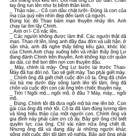
Sỏi thảng thốt kêu lên. Đôi mắt ông Lư đờ đẫn. Chân
tay ông run lên như bị bệnh thần kinh.
_ Thảo nào...- Cô con dâu chặt lưỡi- Đúng là con của
ma của quỷ nên nhìn đẹp đến lạnh cả người.
Đúng lúc đó Thao bám mạn thuyền nhảy lên. Anh
chạy lại ôm lấy Chinh.
_ Anh ơi !- Cô nấc lên.
_ Các người không được làm thế. Các người thật dã
man. Thao rít lên, lòng anh đầy đau đớn và uất hận. ở
sân nhà, anh đã nghe thấy tiếng kêu gào, khóc lóc
của Chinh.Anh chạy xuống bến và nhận thấy ông Lư
đang đánh Chinh trên thuyền. Anh không kịp cởi quần
áo dài, cứ thế bơi đến nơi con thuyền đậu.
_ Mày, chính là mày- Ông Lư bước lại trước Thao-
Mày đã hại đời nó. Tao sẽ giết mày. Tao phải giết mày.
_ Chính ông đã giết chết cuộc đời cô ta. Ông đã chôn
vùi bà mẹ dưới đáy sông lạnh lẽo tối tăm, ông đã
chôn vùi cuộc đời con cái ông trên chiếc thuyền này.
_ Trời ! Ngôi mộ... ngôi mộ. ở đâu ? Mày, mày... ngôi
mộ.
_ Đúng. Chính tôi đã đưa ngôi mộ bà mẹ lên bờ. Con
gái của ông đã nhờ tôi. Cô ta đã làm đúng lương tâm
và lòng hiếu thảo của một người con. Chính ông và
gia đình này phải cảm ơn cô ấy. Bây giờ ông chỉ biết
quyền lực của ông. Chỉ vài năm nữa ông chết đi.
Nhưng ông đã và đang đày ải những người khác
sống một cuộc đời tối tăm vô nghĩa. Bây giờ ông phải