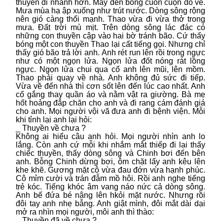
thuyền đi nhanh hơn. Mây đen bỗng cuồn cuộn đổ về.
Mưa mùa hạ ập xuống như trút nước. Dòng sông rộng
nên gió càng thổi mạnh. Thao vừa đi vừa thở trong
mưa. Đất trời mù mịt. Trên dòng sông lác đác có
những con thuyền cập vào hai bờ tránh bão. Cứ thấy
bóng một con thuyền Thao lại cất tiếng gọi. Nhưng chỉ
thấy gió bão trả lời anh. Anh rét run lên rồi trong ngực
như có một ngọn lửa. Ngọn lửa đốt nóng rát lồng
ngực. Ngọn lửa chui qua cổ anh lên mũi, lên mồm.
Thao phải quay về nhà. Anh không đủ sức đi tiếp.
Vừa về đến nhà thì cơn sốt lên đến lúc cao nhất. Anh
cố gắng thay quần áo và nằm vật ra giường. Bà mẹ
hốt hoảng đắp chăn cho anh và đi rang cám đánh giá
cho anh. Mọi người vội vã đưa anh đi bệnh viện. Mỗi
khi tỉnh lại anh lại hỏi:
_ Thuyền về chưa ?
Không ai hiểu câu anh hỏi. Mọi người nhìn anh lo
lắng. Còn anh cứ mỗi khi nhắm mắt thiếp đi lại thấy
chiếc thuyền, thấy dòng sông và Chinh bơi đến bên
anh. Bỗng Chinh dừng bơi, ôm chặt lấy anh kêu lên
khe khẽ. Gương mặt cô vừa đau đớn vừa hạnh phúc.
Cô mỉm cười và trán đẫm mồ hôi. Rồi anh nghe tiếng
trẻ kóc. Tiếng khóc âm vang náo nức cả dòng sông.
Anh bế đứa bé nâng lên hkỏi mặt nước. Nhưng rồi
đôi tay anh nhẹ bẫng. Anh giật mình, đôi mắt dài dại
mở ra nhìn mọi người, môi anh thì thào:
_ Thuyền đã về chưa ?