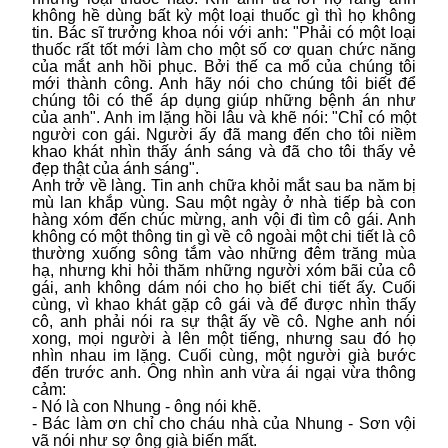
không hề dùng bất kỳ một loại thuốc gì thì họ không
tin. Bác sĩ trưởng khoa nói với anh: "Phải có một loại
thuốc rất tốt mới làm cho một số cơ quan chức năng
của mắt anh hồi phục. Bởi thế ca mổ của chúng tôi
mới thành công. Anh hãy nói cho chúng tôi biết để
chúng tôi có thể áp dụng giúp những bệnh án như
của anh". Anh im lặng hồi lâu và khẽ nói: "Chỉ có một
người con gái. Người ấy đã mang đến cho tôi niềm
khao khát nhìn thấy ánh sáng và đã cho tôi thấy vẻ
đẹp thật của ánh sáng".
Anh trở về làng. Tin anh chữa khỏi mắt sau ba năm bị
mù lan khắp vùng. Sau một ngày ở nhà tiếp bà con
hàng xóm đến chúc mừng, anh vội đi tìm cô gái. Anh
không có một thông tin gì về cô ngoài một chi tiết là cô
thường xuống sông tắm vào những đêm trăng mùa
hạ, nhưng khi hỏi thăm những người xóm bãi của cô
gái, anh không dám nói cho họ biết chi tiết ấy. Cuối
cùng, vì khao khát gặp cô gái và để được nhìn thấy
cô, anh phải nói ra sự thật ấy về cô. Nghe anh nói
xong, mọi người à lên một tiếng, nhưng sau đó họ
nhìn nhau im lặng. Cuối cùng, một người già bước
đến trước anh. Ông nhìn anh vừa ái ngại vừa thông
cảm:
- Nó là con Nhung - ông nói khẽ.
- Bác làm ơn chỉ cho cháu nhà của Nhung - Sơn vội
vã nói như sợ ông già biến mất.