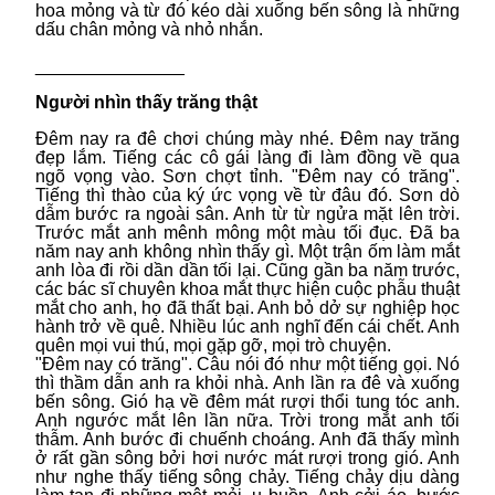
hoa mỏng và từ đó kéo dài xuống bến sông là những
dấu chân mỏng và nhỏ nhắn.
_______________
Người nhìn thấy trăng thật
Đêm nay ra đê chơi chúng mày nhé. Đêm nay trăng
đẹp lắm. Tiếng các cô gái làng đi làm đồng về qua
ngõ vọng vào. Sơn chợt tỉnh. "Đêm nay có trăng".
Tiếng thì thào của ký ức vọng về từ đâu đó. Sơn dò
dẫm bước ra ngoài sân. Anh từ từ ngửa mặt lên trời.
Trước mắt anh mênh mông một màu tối đục. Đã ba
năm nay anh không nhìn thấy gì. Một trận ốm làm mắt
anh lòa đi rồi dần dần tối lại. Cũng gần ba năm trước,
các bác sĩ chuyên khoa mắt thực hiện cuộc phẫu thuật
mắt cho anh, họ đã thất bại. Anh bỏ dở sự nghiệp học
hành trở về quê. Nhiều lúc anh nghĩ đến cái chết. Anh
quên mọi vui thú, mọi gặp gỡ, mọi trò chuyện.
"Đêm nay có trăng". Câu nói đó như một tiếng gọi. Nó
thì thầm dẫn anh ra khỏi nhà. Anh lần ra đê và xuống
bến sông. Gió hạ về đêm mát rượi thổi tung tóc anh.
Anh ngước mắt lên lần nữa. Trời trong mắt anh tối
thẫm. Anh bước đi chuếnh choáng. Anh đã thấy mình
ở rất gần sông bởi hơi nước mát rượi trong gió. Anh
như nghe thấy tiếng sông chảy. Tiếng chảy dịu dàng