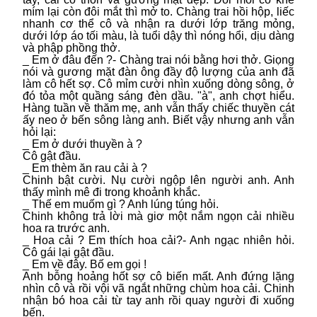
mím lại còn đôi mắt thì mở to. Chàng trai hồi hộp, liếc
nhanh cơ thể cô và nhận ra dưới lớp trăng mỏng,
dưới lớp áo tối màu, là tuổi dậy thì nóng hổi, dịu dàng
và phập phồng thở.
_ Em ở đâu đến ?- Chàng trai nói bằng hơi thở. Giọng
nói và gương mặt đàn ông đầy độ lượng của anh đã
làm cô hết sợ. Cô mỉm cười nhìn xuống dòng sông, ở
đó tỏa một quầng sáng đèn dầu. "à", anh chợt hiểu.
Hàng tuần về thăm mẹ, anh vẫn thấy chiếc thuyền cát
ấy neo ở bến sông làng anh. Biết vậy nhưng anh vẫn
hỏi lại:
_ Em ở dưới thuyền à ?
Cô gật đầu.
_ Em thèm ăn rau cải à ?
Chinh bật cười. Nụ cười ngộp lên người anh. Anh
thấy mình mê đi trong khoảnh khắc.
_ Thế em muốm gì ? Anh lúng túng hỏi.
Chinh không trả lời mà giơ một nắm ngọn cải nhiều
hoa ra trước anh.
_ Hoa cải ? Em thích hoa cải?- Anh ngạc nhiên hỏi.
Cô gái lại gật đầu.
_ Em về đây. Bố em gọi !
Anh bỗng hoảng hốt sợ cô biến mất. Anh đứng lặng
nhìn cô và rồi vội vã ngắt những chùm hoa cải. Chinh
nhận bó hoa cải từ tay anh rồi quay người đi xuống
bến.