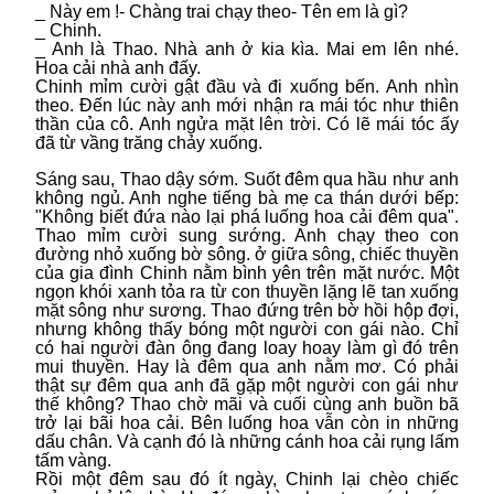
_ Này em !- Chàng trai chạy theo- Tên em là gì?
_ Chinh.
_ Anh là Thao. Nhà anh ở kia kìa. Mai em lên nhé.
Hoa cải nhà anh đấy.
Chinh mỉm cười gật đầu và đi xuống bến. Anh nhìn
theo. Đến lúc này anh mới nhận ra mái tóc như thiên
thần của cô. Anh ngửa mặt lên trời. Có lẽ mái tóc ấy
đã từ vầng trăng chảy xuống.
Sáng sau, Thao dậy sớm. Suốt đêm qua hầu như anh
không ngủ. Anh nghe tiếng bà mẹ ca thán dưới bếp:
"Không biết đứa nào lại phá luống hoa cải đêm qua".
Thao mỉm cười sung sướng. Anh chạy theo con
đường nhỏ xuống bờ sông. ở giữa sông, chiếc thuyền
của gia đình Chinh nằm bình yên trên mặt nước. Một
ngọn khói xanh tỏa ra từ con thuyền lặng lẽ tan xuống
mặt sông như sương. Thao đứng trên bờ hồi hộp đợi,
nhưng không thấy bóng một người con gái nào. Chỉ
có hai người đàn ông đang loay hoay làm gì đó trên
mui thuyền. Hay là đêm qua anh nằm mơ. Có phải
thật sự đêm qua anh đã gặp một người con gái như
thế không? Thao chờ mãi và cuối cùng anh buồn bã
trở lại bãi hoa cải. Bên luống hoa vẫn còn in những
dấu chân. Và cạnh đó là những cánh hoa cải rụng lấm
tấm vàng.
Rồi một đêm sau đó ít ngày, Chinh lại chèo chiếc