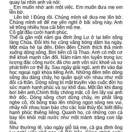
quay lại nhìn anh và nói:
_ Em muốn nhờ anh một việc. Em muốn đưa mẹ em
lên bờ.
_ Lên bờ ! Đúng rồi. Chúng mình sẽ đưa mẹ lên bờ.
Chúng mình sẽ để mẹ yên nghỉ ở bãi sông này. Anh
sẽ trồng nhiều hoa cải bên mộ mẹ.
Cô gật đầu cười hạnh phúc.
Thế là gần một năm gia đình ông Lư ở lại bến sông
làng Chùa. Đôi khi họ cũng vắng bóng dăm ba ngày.
Một mùa hè lại đến. Đêm đêm Chinh thích thả mình
xuống dòng sông. Bơi bên cô là Thao. Anh có một cơ
thể khoẻ mạnh cân đối. Năm năm rèn luyện trong lực
lượng đặc công nước đã cho anh vốn sức khoẻ và sự
phát triển cơ thể ấy. Sau ngày giải ngũ, anh thi vào đại
học ngoại ngữ khoa tiếng Anh. Những đêm trên dòng
sông dịu dàng chảy, họ quấn quýt với nhau như một
đôi cá thần. Dòng sông bí mật truyền vào cuộc đời họ
sức mạnh hạnh phúc và sự khổ đau. Một lần khi đang
bơi bên anh,Chinh thấy chóng mặt, cô ôm lấy vai anh
thở dốc. Dòng sông chợt dừng chảy, im phắt lắng
nghe cô, rồi bỗng trào lên những ngọn sóng reo vui,
nhảy nối nhau loan báo cho các loài thủy tộc biết điều
hạnh phúc thiêng liêng. Quanh họ, có những con cá
bay lên khỏi mặt nước như một mảnh trăng con lấp
lóa.
Như thường lệ, vào ngày giỗ bà mẹ, cả gia đình ông