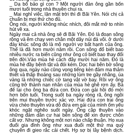
_ Dạ bố bảo gì con ? Một người đàn ông gần bốn
mươi tuổi trong nhà thuyền chui ra.
_ Mai nghỉ việc, lặn mặt trời thì đi Bãi Yên. Nói chị cả
chuẩn bị mọi thứ cho đủ.
Ông nói, người không nhúc nhích, đôi mắt mở to nhìn
hút về xa.
Ngày mai cả nhà ông sẽ đi Bãi Yên. Đó là đoạn sông
rộng và êm chạy ven chân một dãy núi đá vôi. ở dưới
đáy khúc sông đó là mộ người vợ bất hạnh của ông.
Thế là đã hơn mười năm rồi. Con sông đổ biết bao
nhiêu nước ra biển cũng như ông có biết bao thay đổi
trên đời.Vào mùa hè cách đây mười hai năm. Đó là
mùa hè đầy bệnh tật và đói kém. Dọc hai bên bờ sông
ông qua, ngày nào cũng vọng tiếng kèn đám ma thảm
thiết và thấp thoáng sau những lùm tre gầy nhằng, úa
vàng là những chiếc cờ tang vật vờ bay. Rồi vợ ông
cũng trở thành nạn nhân của mùa hè ghê rợn ấy. Bà
để lại cho ông ba đứa con. Đứa con gái hồi đó mới
hơn bốn tuổi. Trong suốt ba ngày ròng rã, ông ngồi
trên mui thuyền trước xác vợ. Hai đứa con trai ông
vừa chèo thuyền vừa dỗ đứa em gái của mình ốm yếu
khóc ngặt nghẽo suốt ngày. Ông cập thuyền vào
những đám dân cư hai bên sông để xin được chôn
cất vợ. Nhưng không một nơi nào chấp thuận. Họ xua
đuổi gia đình ông như xua đuổi một thứ ma quỷ
chuyên đi gieo rắc cái chết. Họ sợ bị lây bệnh dịch.