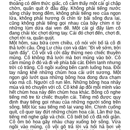
thoảng có đêm thức giấc, cô cảm thấy một cái gì chập
chờn, quấn quít ở đâu đây. Không phải tiếng nước
sông chảy trong đêm, không phải tiếng reo của ngọn
lửa, không phải hương ổi chín từ bãi sông đưa lại,
cũng không phải tiếng gọi nhau của bầy chim ri từ
những lùm dứa dại ven đê. Một cái gì đấy làm cô
đang chải tóc chợt dừng tay. Cái đó chợt đến, chợt đi,
chợt rời ra, quấn quýt.
Một hôm, sau bữa cơm chiều, cô nói với bố là cô đi
thả lưỡi câu. Ông Lư chìu con và dặn: "Đi về sớm, trời
lạnh đấy". Cô vội vã cởi dây thừng neo chiếc thuyền
mủng. Cô không thả lưới mà bơi mủng vào bờ. Cô
cắm mủng ở đó và đi về phía bãi cát. Đêm lạnh nhưng
trời có trăng. Cô ngồi xuống bên cạnh luống hoa. Đôi
tay nâng khẽ những chùm hoa cải ướt sương. Một
ngọn gió lướt qua những bông hoa đong đưa chạm
vào má cô. Người cô run lên. Những bông hoa nhảy
múa và trò chuyện với cô. Cô khẽ áp đôi môi mình vào
hết chùm hoa này đến chùm hoa khác. Bỗng cô nghe
tiếng mõ tre từ chiếc thuyền cái. Tiếng mõ được quy
định thay tiếng gọi nhau của những người sống trên
sông. Một lúc sau tiếng mõ lại vang lên. Chinh cuống
quít, cô quơ tay đứt những chùm hoa cải. Lần thứ ba,
tiếng mõ nghe gấp và chói. Cô biết bố cô đã nổi giận.
Cô ôm bó hoa gãy nhàu chạy xuống bờ sông. Vừa
ngồi vào mủng, cô vội gõ trả lời và hối hả bơi về