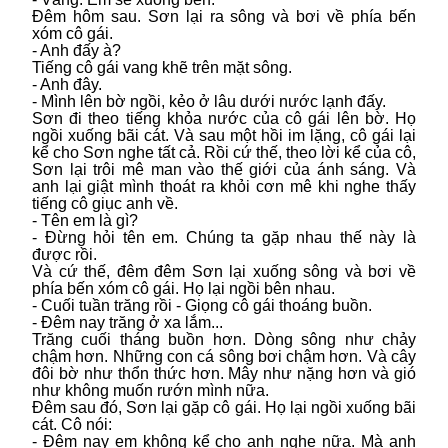
Đêm hôm sau. Sơn lại ra sông và bơi về phía bến
xóm cô gái.
- Anh đấy à?
Tiếng cô gái vang khẽ trên mặt sông.
- Anh đây.
- Mình lên bờ ngồi, kẻo ở lâu dưới nước lạnh đấy.
Sơn đi theo tiếng khỏa nước của cô gái lên bờ. Họ
ngồi xuống bãi cát. Và sau một hồi im lặng, cô gái lại
kể cho Sơn nghe tất cả. Rồi cứ thế, theo lời kể của cô,
Sơn lại trôi mê man vào thế giới của ánh sáng. Và
anh lại giật mình thoát ra khỏi cơn mê khi nghe thấy
tiếng cô giục anh về.
- Tên em là gì?
- Đừng hỏi tên em. Chúng ta gặp nhau thế này là
được rồi.
Và cứ thế, đêm đêm Sơn lại xuống sông và bơi về
phía bến xóm cô gái. Họ lại ngồi bên nhau.
- Cuối tuần trăng rồi - Giọng cô gái thoáng buồn.
- Đêm nay trăng ở xa lắm...
Trăng cuối tháng buồn hơn. Dòng sông như chảy
chậm hơn. Những con cá sông bơi chậm hơn. Và cây
đôi bờ như thổn thức hơn. Mây như nặng hơn và gió
như không muốn rướn mình nữa.
Đêm sau đó, Sơn lại gặp cô gái. Họ lại ngồi xuống bãi
cát. Cô nói:
- Đêm nay em không kể cho anh nghe nữa. Mà anh