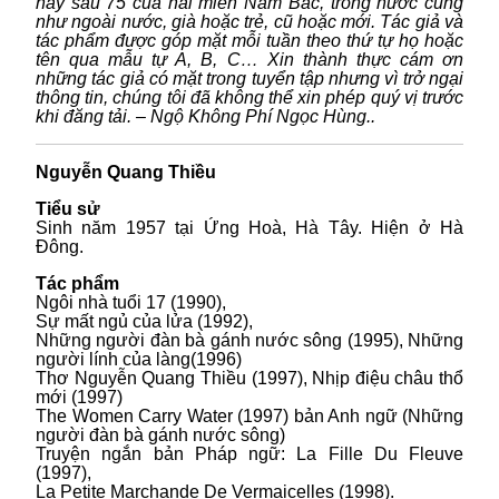
hay sau 75 của hai miền Nam Bắc, trong nước cũng
như ngoài nước, già hoặc trẻ, cũ hoặc mới. Tác giả và
tác phẩm được góp mặt mỗi tuần theo thứ tự họ hoặc
tên qua mẫu tự A, B, C… Xin thành thực cám ơn
những tác giả có mặt trong tuyển tập nhưng vì trở ngại
thông tin, chúng tôi đã không thể xin phép quý vị trước
khi đăng tải. – Ngộ Không Phí Ngọc Hùng..
Nguyễn Quang Thiều
Tiểu sử
Sinh năm 1957 tại Ứng Hoà, Hà Tây. Hiện ở Hà
Đông.
Tác phẩm
Ngôi nhà tuổi 17 (1990),
Sự mất ngủ của lửa (1992),
Những người đàn bà gánh nước sông (1995), Những
người lính của làng(1996)
Thơ Nguyễn Quang Thiều (1997), Nhịp điệu châu thổ
mới (1997)
The Women Carry Water (1997) bản Anh ngữ (Những
người đàn bà gánh nước sông)
Truyện ngắn bản Pháp ngữ: La Fille Du Fleuve
(1997),
La Petite Marchande De Vermaicelles (1998).