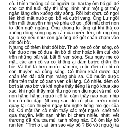
cô. Thỉnh thoảng cô co người lại, hai tay ôm bó gối để
cho cơ thể tuổi dậy thì lóng lánh như một giọt thủy
ngân lắng dần xuống đáy sông. Rồi bất chợt, cô ngoi
lên khỏi mặt nước gọi bố và cười vang. Ông Lư ngồi
trên mũi thuuyền nhìn về phía cô gọi, đôi mắt chợt non
tơ đến ngỡ ngàng. Ông không lo lắng gì khi thả cô
xuống dòng sông ngay cả mùa nước lớn, nhưng ông
lại lo sợ nếu như con gái ông để gót chân chạm vào
đất đôi bờ.
Nhưng cô thèm khát đôi bờ. Thuở mẹ cô còn sống, cô
vẫn được mẹ cô đưa lên bờ đi chợ hoặc kiếm củi khô
trên những bãi vải, bãi ổi ven sông. Sau ngày mẹ cô
mất, các anh cô và cô không ai dám bước chân lên
bờ. Và thế là hơn mười năm rồi, cuộc đời cô chỉ có
con thuyền và dòng sông. Cô thèm khát được đặt
chân lên dải đất mịn màng phù sa. Cô muốn được
nằm trên thảm cỏ xanh ven đê làng. Có nhiều đêm cô
bơi sát vào bờ và khi nghe thấy tiếng lá ngô khua xào
xạc, khi ngửi thấy mùi râu ngô non dịu ngọt và mùi cỏ
non hăng hăng, người cô lại cảm thấy nao nao, nhịp
tim cô dồn dập. Nhưng sau đó cô phải trườn mình
quay lại con thuyền ngay khi nghe tiếng mõ gọi của
bố. Có một lần cô nhìn thấy xác một người chết trôi
qua thuyền. Mặt nạn nhân bị chém nhiều nhát, vết
thương đã rữa tỏa mùi tanh nồng nặc. Cô ôm lấy bố
run lên: "Trời ơi, ai làm sao vậy bố ? Bố vớt người ta