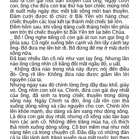
dâu là con gái một bạn thuyền của ông. Ngày cưới
con, ông cho đứa con trai thứ hai bơi chiếc mủng nhỏ
đi suốt mấy ngày dọc một bãi sông mời bạn thuyền.
Đám cưới được tổ chức ở Bãi Yên với hàng chục
chiếc thuyền các loại kết lại thành một chiếc bè lớn.
Đêm hôm sau, khi vầng trăng cuối tháng hiện lên phía
ven trời thì chiếc thuyền từ Bãi Yên trở lại bến Chùa.
_ Bố ! Ông nghe tiếng cô con gái út run run gọi ông ở
phía sau. Cô ngồi xuống bên cạnh và ôm lấy cánh tay
ông- Bố đưa mẹ lên bờ đi. Bố đừng để mẹ ở mãi dưới
sông nữa.
Đã bao nhiêu lần cô nói như van lạy ông. Nhưng lần
nào ông cũng nhìn cô bằng đôi mắt ngầu đỏ, u uất.
_ Không đứa nào trong nhà này được nói đến điều
đó- Ông rít lên- Không đứa nào được giẫm lên lời
nguyền của ta.
Nhưng ngay sau đó chính lòng ông đầy đau khổ, giày
vò. Ông nhìn con xót xa. Chinh, đứa con gái duy nhất
của ông, đã sinh ra trong chiếc thuyền trong dòng
sông này. Ngày Chinh ra đời, ông cắt rốn con thả
xuống dòng sông và cầu nguyện cho con. Chinh lớn
lên khỏe mạnh, dịu dàng và âm vang như dòng sông.
Là đứa con gái duy nhất, nhưng cô xông xáo táo bạo
hơn các anh cô. Những đêm trăng mùa hạ, cô thích
thả mình xuống dòng sông. Cô bơi mềm mại như một
nàng tiên cá trong chuyện cổ. Đâu đây có những đàn
cá lạ lấp lánh ánh trăng xuyên qua mặt nước bơi theo