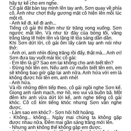
hãy tự kể cho em nghe.
Cô gái đặt bàn tay mình lên tay anh, Sơn quay về phía
cô. Anh như chợt thấy gương mặt cô hiện lên mỗi lúc
một rõ.
- Anh kể đi, kể đi anh...
Tiếng cô gái thì thầm như từ trăng vọng xuống. Sơn
ngước mắt lên. Và như từ đáy của bóng tối, vầng
trăng lặng lẽ hiện lên và lặng lẽ tỏa sáng dần dần.
Khi Sơn dứt lời, cô gái ôm lấy cánh tay anh nói như
thở:
- Anh ơi, anh nhìn đúng trăng rồi đấy, thật mà... Anh ơi!
Sơn đưa tay vuốt mái tóc cô gái:
- Em tên là gì? Sao em lại không cho anh biết tên?
- Đừng hỏi tên em. Nếu anh cứ muốn biết tên em, em
sẽ không bao giờ gặp lại anh nữa. Anh hứa với em là
không được hỏi tên em, anh nhé!
- Anh hứa.
Và rồi những đêm tiếp theo, cô gái ngồi nghe Sơn kể.
Giọng anh rành mạch, mơ hồ, reo vui và buồn bã. Một
đêm khi anh vừa dứt lời kể, anh nghe tiếng cô gái
khóc. Cô cố kìm tiếng khóc nhưng Sơn vẫn nghe
được.
- Làm sao em khóc? - Sơn hỏi hốt hoảng.
- Không... không... Ngày mai chúng ta không gặp
được nhau nữa. Đêm mai gần sáng trăng mới lên.
- Nhưng anh không thể không gặp em được.