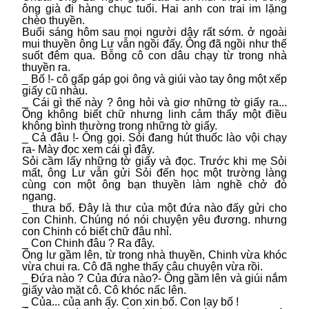
ông già đi hàng chục tuổi. Hai anh con trai im lặng
chèo thuyền.
Buổi sáng hôm sau mọi người dậy rất sớm. ở ngoài
mui thuyền ông Lư vẫn ngồi đấy. Ông đã ngồi như thế
suốt đêm qua. Bỗng cô con dâu chạy từ trong nhà
thuyền ra.
_ Bố !- cô gấp gáp gọi ông và giúi vào tay ông một xếp
giấy cũ nhàu.
_ Cái gì thế này ? ông hỏi và giơ những tờ giấy ra...
Ông không biết chữ nhưng linh cảm thấy một điều
không bình thường trong những tờ giấy.
_ Cả đâu !- Ông gọi. Sỏi đang hút thuốc lào vội chạy
ra- Mày đọc xem cái gì đây.
Sỏi cầm lấy những tờ giấy và đọc. Trước khi mẹ Sỏi
mất, ông Lư vẫn gửi Sỏi đến học một trường làng
cùng con một ông bạn thuyền làm nghề chở đò
ngang.
_ thưa bố. Đây là thư của một đứa nào đấy gửi cho
con Chinh. Chúng nó nói chuyện yêu đương. nhưng
con Chinh có biết chữ đâu nhỉ.
_ Con Chinh đâu ? Ra đây.
Ông lư gầm lên, từ trong nhà thuyền, Chinh vừa khóc
vừa chui ra. Cô đã nghe thấy câu chuyện vừa rồi.
_ Đứa nào ? Của đứa nào?- Ông gầm lên và giúi nắm
giấy vào mặt cô. Cô khóc nấc lên.
_ Của... của anh ấy. Con xin bố. Con lạy bố !