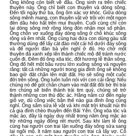
Ông không còn biết về đâu. Ông sinh ra trên chiếc
thuyền này. Ông chỉ biết con thuyền và dòng sông.
Đến tối ngày thứ ba, ông ôm xác vợ khóc. Giữa dòng
sông mênh mang, con thuyền vật vờ trôi với một ngọn
đèn dầu héo hắt trên mui thuyền. Cuối cùng chỉ còn
lại dòng sông mở rộng lòng đón nhận mọi số phận.
Ông chôn vợ xuống đáy dòng sông ở chỗ khúc sông
rộng và êm nhất. Ông cùng hai đứa con dùng gàu sắt
thường dùng để lấy cát đào một cái hố dưới đáy sông
và để người đàn bà yên nghỉ ở đó. Họ chở một
thuyền đá xanh xếp lên thành chiếc mộ để tránh nước
cuốn đi. Đêm đó ông xõa tóc, đốt hương lễ thần sông.
Ông đổ hết một bầu rượu lớn xuống sông và nguyền
rằng: tất cả những người trong gia đình ông sẽ không
bao giờ đặt chân lên mặt đất. Họ sẽ sống một cuộc
đời trên sông. Ông luôn luôn nói với con cái rằng: Nếu
chúng nó để gót chân chạm vào mặt đất đôi bờ thì trái
tim chúng sẽ biến thành trái tim quỷ, chúng sẽ trở
thành những con thú độc ác. Hằng năm cứ đến ngày
giỗ vợ, dù công việc bận thế nào gia đình ông cũng
nghỉ. Ông sắm sửa lễ vật và khi mặt trời khuất núi thì
cả gia đình chèo thuyền đến Bãi Yên. Ông xõa tóc và
mặc áo, đây là ngày duy nhất trong năm ông mặc áo
trừ những ngày đông rét mướt. Sau khi làm lễ ông
cùng hai người con trai lặn xuống đáy sông sửa sang
lại ngôi mộ. ít năm sau người con trai cả lấy vợ. Cô