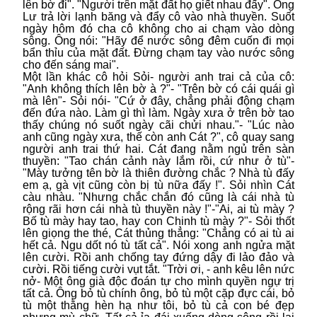
lên bờ đi". "Người trên mặt đất họ giết nhau đấy". Ông
Lư trả lời lạnh băng và đẩy cô vào nhà thuyền. Suốt
ngày hôm đó cha cô không cho ai chạm vào dòng
sông. Ông nói: "Hãy để nước sông đêm cuốn đi mọi
bẩn thỉu của mặt đất. Đừng chạm tay vào nước sông
cho đến sáng mai".
Một lần khác cô hỏi Sỏi- người anh trai cả của cô:
"Anh không thích lên bờ à ?"- "Trên bờ có cái quái gì
mà lên"- Sỏi nói- "Cứ ở đây, chẳng phải động chạm
đến đứa nào. Làm gì thì làm. Ngày xưa ở trên bờ tao
thấy chúng nó suốt ngày cãi chửi nhau."- "Lúc nào
anh cũng ngày xưa, thế còn anh Cát ?", cô quay sang
người anh trai thứ hai. Cát đang nằm ngủ trên sàn
thuyền: "Tao chán cảnh này lắm rồi, cứ như ở tù"-
"Mày tưởng tên bờ là thiên đường chắc ? Nhà tù đấy
em ạ, gà vịt cũng còn bị tù nữa đấy !". Sỏi nhìn Cát
càu nhàu. "Nhưng chắc chắn đó cũng là cái nhà tù
rộng rãi hơn cái nhà tù thuyền này !"-"Ai, ai tù mày ?
Bố tù mày hay tao, hay con Chinh tù mày ?"- Sỏi thốt
lên giọng the thé, Cát thủng thẳng: "Chẳng có ai tù ai
hết cả. Ngu dốt nó tù tất cả". Nói xong anh ngửa mặt
lên cười. Rồi anh chống tay đứng dậy đi lảo đảo và
cười. Rồi tiếng cười vụt tắt. "Trời ơi, - anh kêu lên nức
nở- Một ông già độc đoán tự cho mình quyền ngự trị
tất cả. Ông bỏ tù chính ông, bỏ tù một cặp đực cái, bỏ
tù một thằng hèn hạ như tôi, bỏ tù cả con bé đẹp