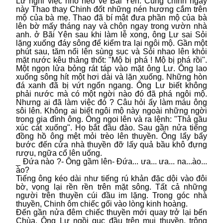
Lư nghỉ việc nhổ neo về Bãi Yên. Cũng chính ngày
này Thao thay Chinh đốt những nén hương cắm trên
mộ của bà mẹ. Thao đã bí mật đưa phần mộ của bà
lên bờ mấy tháng nay và chôn ngay trong vườn nhà
anh. ở Bãi Yên sau khi làm lễ xong, ông Lư sai Sỏi
lặng xuống đáy sông để kiểm tra lại ngôi mộ. Gần một
phút sau, tăm nổi lên sùng sục và Sỏi nhao lên khỏi
mặt nước kêu thảng thốt: "Mộ bị phá ! Mộ bị phá rồi".
Một ngọn lửa bỏng rát táp vào mặt ông Lư. Ông lao
xuống sông hít một hơi dài và lặn xuống. Những hòn
đá xanh đã bị vứt ngổn ngang. Ông Lư biết không
phải nước mà có một ngời nào đó đã phá ngôi mộ.
Nhưng ai đã làm việc đó ? Câu hỏi ấy làm máu ông
sôi lên. Không ai biết ngôi mộ này ngoài những ngời
trong gia đình ông. Ông ngoi lên và ra lệnh: "Thả gầu
xúc cát xuống". Họ bắt đầu đào. Sau gần nửa tiếng
đồng hồ ông mệt mỏi trèo lên thuyền. Ông lẩy bẩy
bước đến cửa nhà thuyền đỡ lấy quả bầu khô đựng
rượu, ngữa cổ lên uống.
_ Đứa nào ?- Ông gầm lên- Đứa... ưa... ưa... na...ào...
ào?
Tiếng ông kéo dài như tiếng rú khản đặc dội vào đôi
bờ, vọng lại rền rền trên mặt sông. Tất cả những
người trên thuyền cúi đầu im lặng. Trong góc nhà
thuyền, Chinh ôm chiếc gối vào lòng kinh hoàng.
Đến gần nửa đêm chiếc thuyền mới quay trở lại bến
Chùa. Ông Lư ngồi gục đầu trên mui thuyền, trông