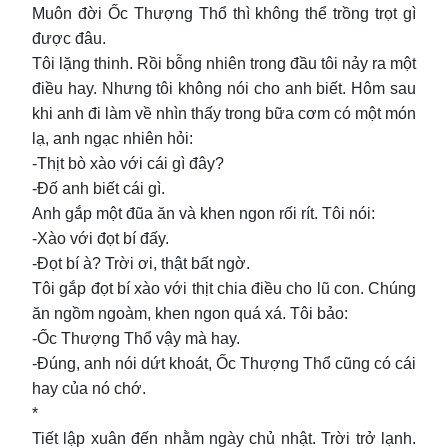
Muôn đời Ốc Thượng Thổ thì không thể trồng trọt gì
được đâu.
Tôi lặng thinh. Rồi bỗng nhiên trong đầu tôi nảy ra một
điều hay. Nhưng tôi không nói cho anh biết. Hôm sau
khi anh đi làm về nhìn thấy trong bữa cơm có một món
lạ, anh ngạc nhiên hỏi:
-Thịt bò xào với cái gì đây?
-Đố anh biết cái gì.
Anh gắp một đũa ăn và khen ngon rối rít. Tôi nói:
-Xào với đọt bí đấy.
-Đọt bí à? Trời ơi, thật bất ngờ.
Tôi gắp đọt bí xào với thịt chia điều cho lũ con. Chúng
ăn ngồm ngoàm, khen ngon quá xá. Tôi bảo:
-Ốc Thượng Thổ vậy mà hay.
-Đúng, anh nói dứt khoát, Ốc Thượng Thổ cũng có cái
hay của nó chớ.
*
Tiết lập xuân đến nhằm ngày chủ nhật. Trời trở lạnh.