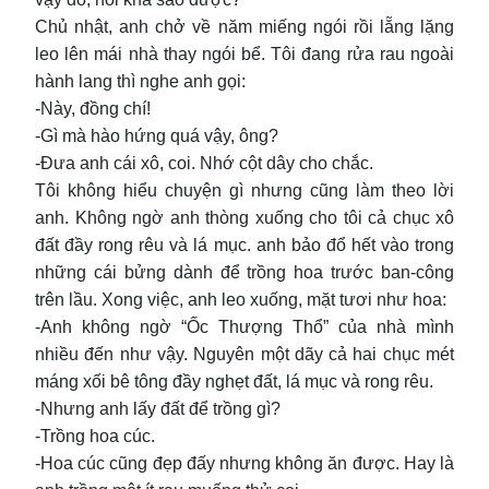
Chủ nhật, anh chở về năm miếng ngói rồi lẵng lặng
leo lên mái nhà thay ngói bể. Tôi đang rửa rau ngoài
hành lang thì nghe anh gọi:
-Này, đồng chí!
-Gì mà hào hứng quá vậy, ông?
-Đưa anh cái xô, coi. Nhớ cột dây cho chắc.
Tôi không hiểu chuyện gì nhưng cũng làm theo lời
anh. Không ngờ anh thòng xuống cho tôi cả chục xô
đất đầy rong rêu và lá mục. anh bảo đổ hết vào trong
những cái bửng dành để trồng hoa trước ban-công
trên lầu. Xong việc, anh leo xuống, mặt tươi như hoa:
-Anh không ngờ “Ốc Thượng Thổ” của nhà mình
nhiều đến như vậy. Nguyên một dãy cả hai chục mét
máng xối bê tông đầy nghẹt đất, lá mục và rong rêu.
-Nhưng anh lấy đất để trồng gì?
-Trồng hoa cúc.
-Hoa cúc cũng đẹp đấy nhưng không ăn được. Hay là