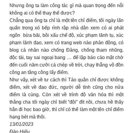
Nhưng ông ta làm công tác gì mà quan trọng đến nỗi
không ai có thể thay thế được?
Chẳng qua ông ta chỉ là một tên chỉ điểm, tối ngày lẩn
quẩn trong xó bếp rình rập nhà dân xem có ai phát
ngôn bừa bãi, bôi xấu chế độ, xúc phạm lãnh tụ, xúc
phạm lãnh đạo, xem có trang web nào phản động, có
blog cá nhân nào chống Đảng, chống tham nhũng,
độc tài, tay sai ngoại bang … để lập báo cáo mật chờ
đến cuối năm cưỡi cá chép về trời, chạy thẳng vô đồn
công an tâng công lấy điểm.
Như vậy, xét về tư cách thì Táo quân chỉ được không
điểm, xét về đạo đức, người dễ tính cũng cho nửa
điểm là cùng. Còn xét về trình độ văn hóa thì một
thằng cha tối ngày chỉ biết “đội” đít nồi, chưa hề thấy
hắn đi học bao giờ, thì chỉ có thể làm một tên chỉ điểm
hạng bét mà thôi.
13/01/2023
Đào Hiếu