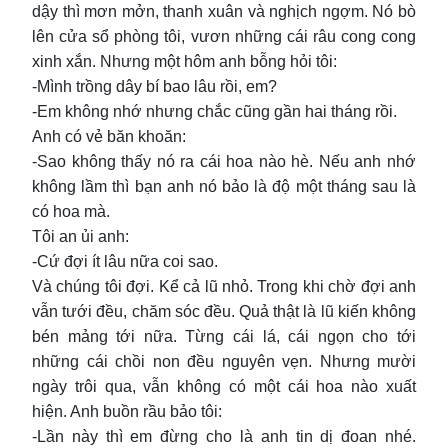
dậy thì mơn mởn, thanh xuân và nghịch ngợm. Nó bò
lên cửa sổ phòng tôi, vươn những cái râu cong cong
xinh xắn. Nhưng một hôm anh bỗng hỏi tôi:
-Mình trồng dây bí bao lâu rồi, em?
-Em không nhớ nhưng chắc cũng gần hai tháng rồi.
Anh có vẻ băn khoăn:
-Sao không thấy nó ra cái hoa nào hè. Nếu anh nhớ
không lầm thì bạn anh nó bảo là độ một tháng sau là
có hoa mà.
Tôi an ủi anh:
-Cứ đợi ít lâu nữa coi sao.
Và chúng tôi đợi. Kể cả lũ nhỏ. Trong khi chờ đợi anh
vẫn tưới đều, chăm sóc đều. Quả thật là lũ kiến không
bén mảng tới nữa. Từng cái lá, cái ngọn cho tới
những cái chồi non đều nguyên vẹn. Nhưng mười
ngày trôi qua, vẫn không có một cái hoa nào xuất
hiện. Anh buồn rầu bảo tôi:
-Lần này thì em đừng cho là anh tin dị đoan nhé.