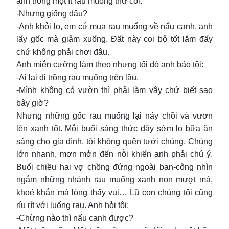
anh trồng một ít rau muống thử coi.
-Nhưng giống đâu?
-Anh khỏi lo, em cứ mua rau muống về nấu canh, anh
lấy gốc mà giâm xuống. Đất này coi bộ tốt lắm đấy
chứ không phải chơi đâu.
Anh miễn cưỡng làm theo nhưng tối đó anh bảo tôi:
-Ai lại đi trồng rau muống trên lầu.
-Mình không có vườn thì phải làm vậy chứ biết sao
bây giờ?
Nhưng những gốc rau muống lại nảy chồi và vươn
lên xanh tốt. Mỗi buổi sáng thức dậy sớm lo bữa ăn
sáng cho gia đình, tôi không quên tưới chúng. Chúng
lớn nhanh, mơn mởn đến nỗi khiến anh phải chú ý.
Buổi chiều hai vợ chồng đứng ngoài ban-công nhìn
ngắm những nhánh rau muống xanh non mượt mà,
khoẻ khắn mà lòng thấy vui… Lũ con chúng tôi cũng
ríu rít với luống rau. Anh hỏi tôi:
-Chừng nào thì nấu canh được?