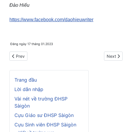
Đào Hiếu
https://www.facebook.com/daohieuwriter
Đăng ngày 17 tháng 01.2023
Previous article: Điểm mặt chiến tranh
Next article
Prev
Next
Trang đầu
Lời dẫn nhập
Vài nét về trường ĐHSP
Sàigòn
Cựu Giáo sư ĐHSP Sàigòn
Cựu Sinh viên ĐHSP Sàigòn