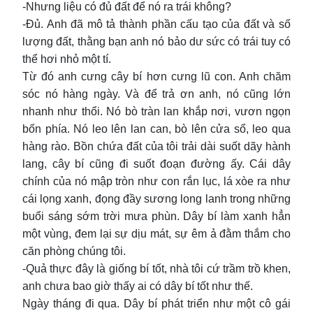
-Nhưng liệu có đủ đất để nó ra trái không?
-Đủ. Anh đã mô tả thành phần cấu tạo của đất và số
lượng đất, thằng bạn anh nó bảo dư sức có trái tuy có
thể hơi nhỏ một tí.
Từ đó anh cưng cây bí hơn cưng lũ con. Anh chăm
sóc nó hàng ngày. Và để trả ơn anh, nó cũng lớn
nhanh như thổi. Nó bò tràn lan khắp nơi, vươn ngọn
bốn phía. Nó leo lên lan can, bò lên cửa sổ, leo qua
hàng rào. Bồn chứa đất của tôi trải dài suốt dãy hành
lang, cây bí cũng đi suốt đoạn đường ấy. Cái dây
chính của nó mập tròn như con rắn lục, lá xòe ra như
cái lọng xanh, đọng đầy sương long lanh trong những
buổi sáng sớm trời mưa phùn. Dây bí làm xanh hẳn
một vùng, đem lại sự dịu mát, sự êm ả đằm thắm cho
căn phòng chúng tôi.
-Quả thực đây là giống bí tốt, nhà tôi cứ trầm trồ khen,
anh chưa bao giờ thấy ai có dây bí tốt như thế.
Ngày tháng đi qua. Dây bí phát triển như một cô gái