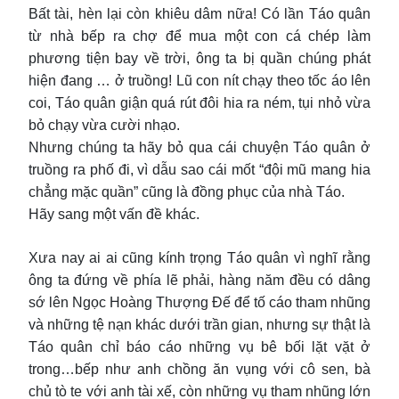
Bất tài, hèn lại còn khiêu dâm nữa! Có lần Táo quân
từ nhà bếp ra chợ để mua một con cá chép làm
phương tiện bay về trời, ông ta bị quần chúng phát
hiện đang … ở truồng! Lũ con nít chạy theo tốc áo lên
coi, Táo quân giận quá rút đôi hia ra ném, tụi nhỏ vừa
bỏ chạy vừa cười nhạo.
Nhưng chúng ta hãy bỏ qua cái chuyện Táo quân ở
truồng ra phố đi, vì dẫu sao cái mốt “đội mũ mang hia
chẳng mặc quần” cũng là đồng phục của nhà Táo.
Hãy sang một vấn đề khác.
Xưa nay ai ai cũng kính trọng Táo quân vì nghĩ rằng
ông ta đứng về phía lẽ phải, hàng năm đều có dâng
sớ lên Ngọc Hoàng Thượng Đế để tố cáo tham nhũng
và những tệ nạn khác dưới trần gian, nhưng sự thật là
Táo quân chỉ báo cáo những vụ bê bối lặt vặt ở
trong…bếp như anh chồng ăn vụng với cô sen, bà
chủ tò te với anh tài xế, còn những vụ tham nhũng lớn