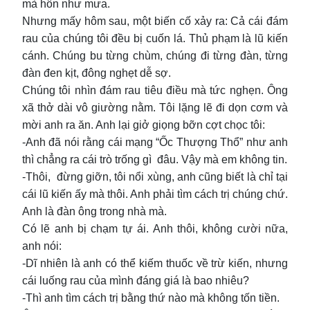
mà hôn như mưa.
Nhưng mấy hôm sau, một biến cố xảy ra: Cả cái đám
rau của chúng tôi đều bị cuốn lá. Thủ phạm là lũ kiến
cánh. Chúng bu từng chùm, chúng đi từng đàn, từng
đàn đen kịt, đông nghẹt dễ sợ.
Chúng tôi nhìn đám rau tiêu điều mà tức nghẹn. Ông
xã thở dài vô giường nằm. Tôi lặng lẽ đi dọn cơm và
mời anh ra ăn. Anh lại giở giọng bỡn cợt chọc tôi:
-Anh đã nói rằng cái mạng “Ốc Thượng Thổ” như anh
thì chẳng ra cái trò trống gì đâu. Vậy mà em không tin.
-Thôi, đừng giỡn, tôi nổi xùng, anh cũng biết là chỉ tại
cái lũ kiến ấy mà thôi. Anh phải tìm cách trị chúng chứ.
Anh là đàn ông trong nhà mà.
Có lẽ anh bị chạm tự ái. Anh thôi, không cười nữa,
anh nói:
-Dĩ nhiên là anh có thể kiếm thuốc về trừ kiến, nhưng
cái luống rau của mình đáng giá là bao nhiêu?
-Thì anh tìm cách trị bằng thứ nào mà không tốn tiền.