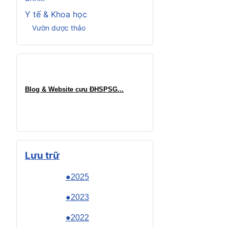
Y tế & Khoa học
Vườn dược thảo
Blog & Website cựu ĐHSPSG..
.
Lưu trữ
●2025
●2023
●2022