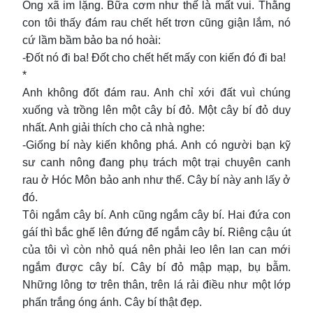
Ông xã im lặng. Bữa cơm như thế là mất vui. Thằng
con tôi thấy đám rau chết hết trơn cũng giận lắm, nó
cứ lầm bầm bảo ba nó hoài:
-Đốt nó đi ba! Đốt cho chết hết mấy con kiến đó đi ba!
*
Anh không đốt đám rau. Anh chỉ xới đất vuì chúng
xuống và trồng lên một cây bí đỏ. Một cây bí đỏ duy
nhất. Anh giải thích cho cả nhà nghe:
-Giống bí này kiến không phá. Anh có người bạn kỹ
sư canh nông đang phụ trách một trại chuyên canh
rau ở Hóc Môn bảo anh như thế. Cây bí này anh lấy ở
đó.
Tôi ngắm cây bí. Anh cũng ngắm cây bí. Hai đứa con
gáí thì bắc ghế lên đứng để ngắm cây bí. Riêng cậu út
của tôi vì còn nhỏ quá nên phải leo lên lan can mới
ngắm được cây bí. Cây bí đỏ mập mạp, bụ bẫm.
Những lông tơ trên thân, trên lá rải điều như một lớp
phấn trắng óng ánh. Cây bí thật đẹp.