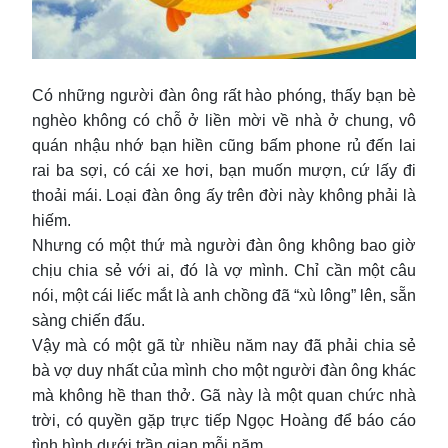
Có những người đàn ông rất hào phóng, thấy bạn bè
nghèo không có chỗ ở liền mời về nhà ở chung, vô
quán nhậu nhớ bạn hiền cũng bấm phone rủ đến lai
rai ba sợi, có cái xe hơi, bạn muốn mượn, cứ lấy đi
thoải mái. Loại đàn ông ấy trên đời này không phải là
hiếm.
Nhưng có một thứ mà người đàn ông không bao giờ
chịu chia sẻ với ai, đó là vợ mình. Chỉ cần một câu
nói, một cái liếc mắt là anh chồng đã “xù lông” lên, sẵn
sàng chiến đấu.
Vậy mà có một gã từ nhiều năm nay đã phải chia sẻ
bà vợ duy nhất của mình cho một người đàn ông khác
mà không hề than thở. Gã này là một quan chức nhà
trời, có quyền gặp trực tiếp Ngọc Hoàng để báo cáo
tình hình dưới trần gian mỗi năm.