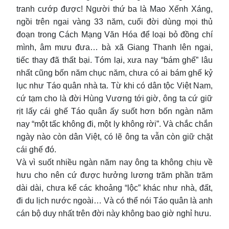
tranh cướp được! Người thứ ba là Mao Xếnh Xáng,
ngồi trên ngai vàng 33 năm, cuối đời dùng mọi thủ
đoạn trong Cách Mạng Văn Hóa để loại bỏ đồng chí
mình, âm mưu đưa… bà xã Giang Thanh lên ngai,
tiếc thay đã thất bại. Tóm lại, xưa nay “bám ghế” lâu
nhất cũng bốn năm chục năm, chưa có ai bám ghế kỷ
lục như Táo quân nhà ta. Từ khi có dân tộc Việt Nam,
cứ tạm cho là đời Hùng Vương tới giờ, ông ta cứ giữ
rịt lấy cái ghế Táo quân ấy suốt hơn bốn ngàn năm
nay “một tấc không đi, một ly không rời”. Và chắc chắn
ngày nào còn dân Việt, có lẽ ông ta vẫn còn giữ chặt
cái ghế đó.
Và vì suốt nhiều ngàn năm nay ông ta không chịu về
hưu cho nên cứ được hưởng lương trăm phần trăm
dài dài, chưa kể các khoảng “lộc” khác như nhà, đất,
đi du lịch nước ngoài… Và có thể nói Táo quân là anh
cán bộ duy nhất trên đời này không bao giờ nghỉ hưu.