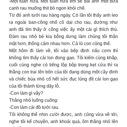
-Một tuần nữa. Một tuần nữa em sẽ đãi anh một bữa
canh rau muống thịt bò ngon khỏi chê.
Từ đó anh tưới rau hàng ngày. Có lần tôi thấy anh leo
ra ngoài ban-công nhổ cỏ dại cho rau, dường như
anh đã tìm thấy ở công việc ấy một cái gì thích thú.
Đám rau nhỏ bé kia bỗng dưng làm chúng tôi thân
mật hơn, thông cảm nhau hơn. Cả lũ con cũng thế.
Một hôm đi làm về, tôi vào bếp định nấu cơm thì
không tìm thấy cái lon đong gạo. Tôi kiếm cùng khắp,
cuối cùng nghe có tiếng lộp bộp trong kẹt cửa thì ra
thằng con trai lên bốn của tôi đang dùng một cây đinh
và chiếc búa nhỏ cố hết sức đục lủng đít cái lon gạo
của tôi thành từng dãy lỗ.
-Con làm gì vậy?
Thằng nhỏ luống cuống:
-Con làm cái đồ tưới rau.
Tôi không thể nhịn cười được, anh cũng vừa về tới,
nghe tôi kể chuyện, anh khoái quá, ôm thằng nhỏ lên