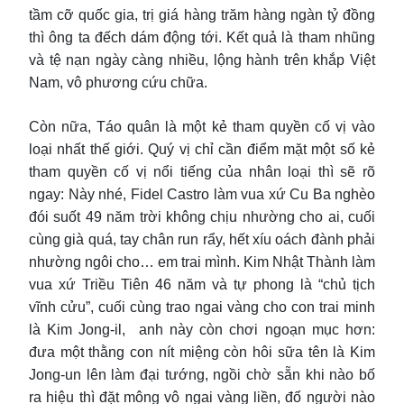
tầm cỡ quốc gia, trị giá hàng trăm hàng ngàn tỷ đồng
thì ông ta đếch dám động tới. Kết quả là tham nhũng
và tệ nạn ngày càng nhiều, lộng hành trên khắp Việt
Nam, vô phương cứu chữa.
Còn nữa, Táo quân là một kẻ tham quyền cố vị vào
loại nhất thế giới. Quý vị chỉ cần điểm mặt một số kẻ
tham quyền cố vị nổi tiếng của nhân loại thì sẽ rõ
ngay: Này nhé, Fidel Castro làm vua xứ Cu Ba nghèo
đói suốt 49 năm trời không chịu nhường cho ai, cuối
cùng già quá, tay chân run rẩy, hết xíu oách đành phải
nhường ngôi cho… em trai mình. Kim Nhật Thành làm
vua xứ Triều Tiên 46 năm và tự phong là “chủ tịch
vĩnh cửu”, cuối cùng trao ngai vàng cho con trai minh
là Kim Jong-il, anh này còn chơi ngoạn mục hơn:
đưa một thằng con nít miệng còn hôi sữa tên là Kim
Jong-un lên làm đại tướng, ngồi chờ sẵn khi nào bố
ra hiệu thì đặt mông vô ngai vàng liền, đố người nào