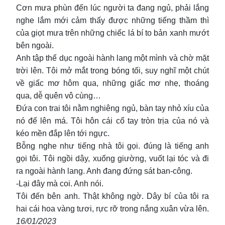
Cơn mưa phùn đến lúc người ta đang ngủ, phải lắng
nghe lắm mới cảm thấy được những tiếng thầm thì
của giọt mưa trên những chiếc lá bí to bản xanh mướt
bên ngoài.
Anh tập thể dục ngoài hành lang một mình và chờ mặt
trời lên. Tôi mở mắt trong bóng tối, suy nghĩ một chút
về giấc mơ hôm qua, những giấc mơ nhẹ, thoáng
qua, dễ quên vô cùng…
Đứa con trai tôi nằm nghiêng ngủ, bàn tay nhỏ xíu của
nó để lên má. Tôi hôn cái cổ tay tròn trịa của nó và
kéo mền đắp lên tới ngực.
Bỗng nghe như tiếng nhà tôi gọi. đúng là tiếng anh
gọi tôi. Tôi ngồi dậy, xuống giường, vuốt lại tóc và đi
ra ngoài hành lang. Anh đang đứng sát ban-công.
-Lại đây mà coi. Anh nói.
Tôi đến bên anh. Thật không ngờ. Dây bí của tôi ra
hai cái hoa vàng tươi, rực rỡ trong nắng xuân vừa lên.
16/01/2023