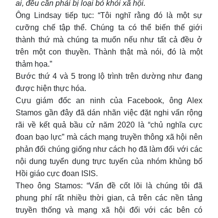
ai, đều cần phải bị loại bỏ khỏi xã hội.
Ông Lindsay tiếp tục: “Tôi nghĩ rằng đó là một sự
cưỡng chế tập thể. Chúng ta có thể biến thế giới
thành thứ mà chúng ta muốn nếu như tất cả đều ở
trên một con thuyền. Thành thật mà nói, đó là một
thảm họa.”
Bước thứ 4 và 5 trong lộ trình trên dường như đang
được hiện thực hóa.
Cựu giám đốc an ninh của Facebook, ông Alex
Stamos gần đây đã dán nhãn việc đặt nghi vấn rộng
rãi về kết quả bầu cử năm 2020 là “chủ nghĩa cực
đoan bạo lực” mà cách mạng truyền thông xã hội nên
phản đối chúng giống như cách họ đã làm đối với các
nội dung tuyển dụng trực tuyến của nhóm khủng bố
Hồi giáo cực đoan ISIS.
Theo ông Stamos: “Vấn đề cốt lõi là chúng tôi đã
phung phí rất nhiều thời gian, cả trên các nền tảng
truyền thống và mạng xã hội đối với các bên có