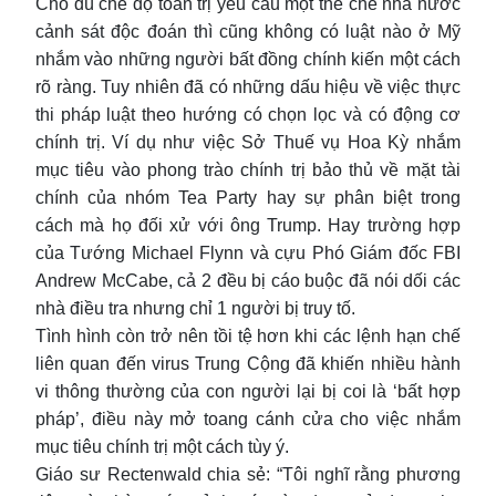
Cho dù chế độ toàn trị yêu cầu một thể chế nhà nước
cảnh sát độc đoán thì cũng không có luật nào ở Mỹ
nhắm vào những người bất đồng chính kiến một cách
rõ ràng. Tuy nhiên đã có những dấu hiệu về việc thực
thi pháp luật theo hướng có chọn lọc và có động cơ
chính trị. Ví dụ như việc Sở Thuế vụ Hoa Kỳ nhắm
mục tiêu vào phong trào chính trị bảo thủ về mặt tài
chính của nhóm Tea Party hay sự phân biệt trong
cách mà họ đối xử với ông Trump. Hay trường hợp
của Tướng Michael Flynn và cựu Phó Giám đốc FBI
Andrew McCabe, cả 2 đều bị cáo buộc đã nói dối các
nhà điều tra nhưng chỉ 1 người bị truy tố.
Tình hình còn trở nên tồi tệ hơn khi các lệnh hạn chế
liên quan đến virus Trung Cộng đã khiến nhiều hành
vi thông thường của con người lại bị coi là ‘bất hợp
pháp’, điều này mở toang cánh cửa cho việc nhắm
mục tiêu chính trị một cách tùy ý.
Giáo sư Rectenwald chia sẻ: “Tôi nghĩ rằng phương