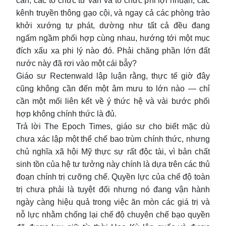
cán, các tổ chức tư vấn và tổ chức phi lợi nhuận, các
kênh truyền thông gạo cội, và ngay cả các phòng trào
khởi xướng tự phát, dường như tất cả đều đang
ngấm ngầm phối hợp cùng nhau, hướng tới một mục
đích xấu xa phi lý nào đó. Phải chăng phần lớn đất
nước này đã rơi vào một cái bẫy?
Giáo sư Rectenwald lập luận rằng, thực tế giờ đây
cũng không cần đến một âm mưu to lớn nào — chỉ
cần một mối liên kết về ý thức hệ và vài bước phối
hợp không chính thức là đủ.
Trả lời The Epoch Times, giáo sư cho biết mặc dù
chưa xác lập một thể chế bao trùm chính thức, nhưng
chủ nghĩa xã hội Mỹ thực sự rất độc tài, vì bản chất
sinh tồn của hệ tư tưởng này chính là dựa trên các thủ
đoạn chính trị cưỡng chế. Quyền lực của chế độ toàn
trị chưa phải là tuyệt đối nhưng nó đang vận hành
ngày càng hiệu quả trong việc ăn mòn các giá trị và
nỗ lực nhằm chống lại chế độ chuyên chế bạo quyền