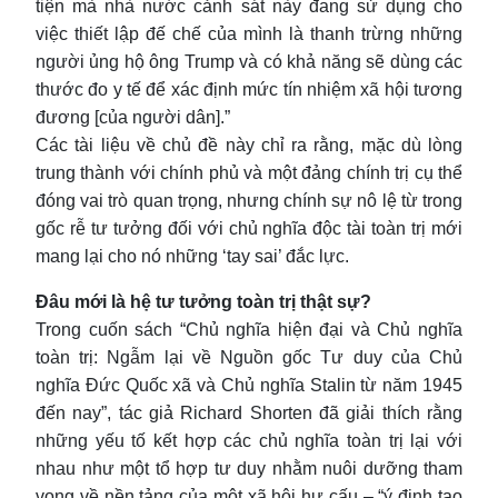
tiện mà nhà nước cảnh sát này đang sử dụng cho
việc thiết lập đế chế của mình là thanh trừng những
người ủng hộ ông Trump và có khả năng sẽ dùng các
thước đo y tế để xác định mức tín nhiệm xã hội tương
đương [của người dân].”
Các tài liệu về chủ đề này chỉ ra rằng, mặc dù lòng
trung thành với chính phủ và một đảng chính trị cụ thể
đóng vai trò quan trọng, nhưng chính sự nô lệ từ trong
gốc rễ tư tưởng đối với chủ nghĩa độc tài toàn trị mới
mang lại cho nó những ‘tay sai’ đắc lực.
Đâu mới là hệ tư tưởng toàn trị thật sự?
Trong cuốn sách “Chủ nghĩa hiện đại và Chủ nghĩa
toàn trị: Ngẫm lại về Nguồn gốc Tư duy của Chủ
nghĩa Đức Quốc xã và Chủ nghĩa Stalin từ năm 1945
đến nay”, tác giả Richard Shorten đã giải thích rằng
những yếu tố kết hợp các chủ nghĩa toàn trị lại với
nhau như một tổ hợp tư duy nhằm nuôi dưỡng tham
vọng về nền tảng của một xã hội hư cấu – “ý định tạo