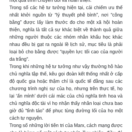
một quá trình chuyển đổi và hoàn thiện.
Trong số các hệ tư tưởng hiện tại, cái chiếm ưu thế
nhất khởi nguồn từ “lý thuyết phê bình”, nơi “công
bằng” được lấy làm thước đo cho một xã hội hoàn
thiện, nghĩa là tất cả sự khác biệt về thành quả giữa
những người thuộc các nhóm nhân khẩu học khác
nhau đều bị gạt ra ngoài lề lịch sử, mục tiêu là phải
loại bỏ cho bằng được “quyền lực tối cao của người
da trắng“.
Trong khi những hệ tư tưởng như vậy thường hô hào
chủ nghĩa tập thể, kêu gọi đoàn kết thống nhất ở cấp
độ quốc gia hoặc thậm chí là quốc tế đằng sau các
chương trình nghị sự của họ, nhưng trên thực tế, họ
lại ‘ẩn mình’ dưới cái mác của chủ nghĩa tinh hoa và
chủ nghĩa độc tài vì họ nhận thấy nhân loại chưa bao
giờ đủ “tỉnh táo” để phục tùng đường lối của họ một
cách tự nguyện.
Trong số những lời tiên tri của Marx, cách mạng được