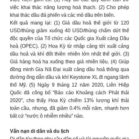
việc khai thác năng lượng hoá thạch. (2) Cho phép
khai thác dầu đá phiến và các mỏ dầu trên biển.
Kết quả mang lại: (1) Giá dầu hoả thế giới từ 120
USD/thùng giảm xuống 40 USD/thùng chấm dứt thế
độc quyền của Tổ chức các Quốc gia Xuất cảng Dầu
hoả (OPEC). (2) Hoa Kỳ từ nhập cảng tới xuất cảng
dầu hoả và khí đốt thiên nhiên lớn nhất thế giới. (3)
Giá hàng hoá hạ xuống theo giá nhiên liệu. (4) Giúp
đồng minh Gia Nã Đại xuất cảng dầu hoả thông qua
đường ống dẫn dầu và khí Keystone XL đi ngang lãnh
thổ Mỹ. (5) Ngày 9 tháng 12 năm 2020, Liên Hiệp
Quốc đã công bố “Báo cáo Khoảng cách Phát thải
2020”, cho thấy Hoa Kỳ chiếm 13% lượng khí thải
toàn cầu, nhưng, đã giảm 0.4% mỗi năm, nhanh hơn
bất cứ “nước ô nhiễm nhiều” nào.
Vấn nạn di dân và du lịch
Di dân tùy theo nhu cầu dân số và tài nguyên quốc gia