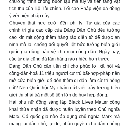
chương trình chống buôn lậu ma tuý và tiền tang vật
tịch thu của Bộ Tài chính. Tối cao Pháp viện đã đồng
ý với biện pháp này.
Chuyện thật nực cười đến phi lý: Tư gia của các
chính trị gia cao cấp của Đảng Dân Chủ đều tường
cao kín mít cộng thêm hàng rào điện tử để được an
ninh mà lại chống đối quyết liệt bức tường biên giới
quốc gia dùng bảo vệ cho mọi công dân. Ngày nay,
các tư gia cũng đã làm hàng rào nhiều hơn trước.
Đảng Dân Chủ cần tiền chi cho phúc lợi xã hội và
công-dân-hoá 11 triệu người cư trú bất-hợp-pháp nên
mở cửa biên giới để đón thêm di dân làm cử tri nòng
cốt? Nếu Quốc hội Mỹ chấm dứt việc xây tường biên
giới thì phải trả một số tiền lớn do huỷ hợp đồng.
Hai phụ nữ đồng sáng lập Black Lives Matter công
khai thừa nhận đã được huấn luyện theo Chủ nghĩa
Marx. Có quốc gia nào áp dụng chủ nghĩa Marx mà
mang lại dân chủ, tự do, nhân quyền cho dân chúng