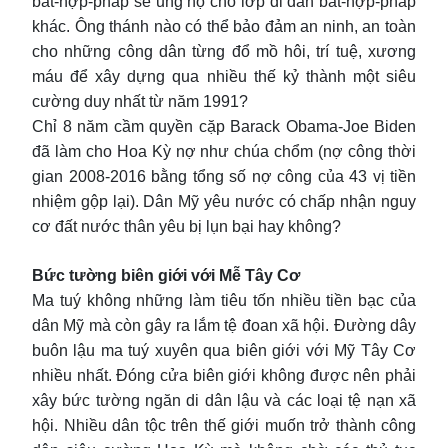
bất-hợp-pháp sẽ ủng hộ cho lớp di dân bất-hợp-pháp
khác. Ông thánh nào có thể bảo đảm an ninh, an toàn
cho những công dân từng đổ mồ hôi, trí tuệ, xương
máu để xây dựng qua nhiều thế kỷ thành một siêu
cường duy nhất từ năm 1991?
Chỉ 8 năm cầm quyền cặp Barack Obama-Joe Biden
đã làm cho Hoa Kỳ nợ như chúa chổm (nợ công thời
gian 2008-2016 bằng tổng số nợ công của 43 vị tiền
nhiệm gộp lại). Dân Mỹ yêu nước có chấp nhận nguy
cơ đất nước thân yêu bị lụn bại hay không?
Bức tường biên giới với Mễ Tây Cơ
Ma tuý không những làm tiêu tốn nhiều tiền bạc của
dân Mỹ mà còn gây ra lắm tệ đoan xã hội. Đường dây
buôn lậu ma tuý xuyên qua biên giới với Mỹ Tây Cơ
nhiều nhất. Đóng cửa biên giới không được nên phải
xây bức tường ngăn di dân lậu và các loại tệ nạn xã
hội. Nhiều dân tộc trên thế giới muốn trở thành công