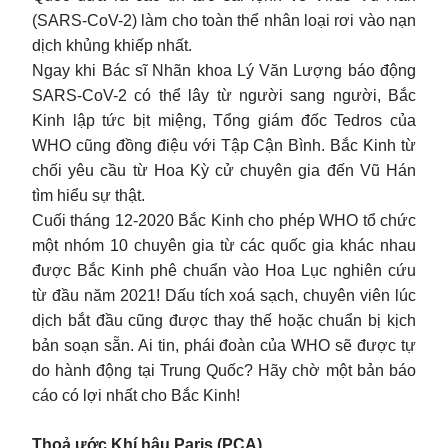
(SARS-CoV-2) làm cho toàn thể nhân loại rơi vào nạn
dịch khủng khiếp nhất.
Ngay khi Bác sĩ Nhãn khoa Lý Văn Lượng báo động
SARS-CoV-2 có thể lây từ người sang người, Bắc
Kinh lập tức bịt miệng, Tổng giám đốc Tedros của
WHO cũng đồng điệu với Tập Cận Bình. Bắc Kinh từ
chối yêu cầu từ Hoa Kỳ cử chuyên gia đến Vũ Hán
tìm hiểu sự thật.
Cuối tháng 12-2020 Bắc Kinh cho phép WHO tổ chức
một nhóm 10 chuyên gia từ các quốc gia khác nhau
được Bắc Kinh phê chuẩn vào Hoa Lục nghiên cứu
từ đầu năm 2021! Dấu tích xoá sạch, chuyên viên lúc
dịch bắt đầu cũng được thay thế hoặc chuẩn bị kịch
bản soạn sẵn. Ai tin, phái đoàn của WHO sẽ được tự
do hành động tại Trung Quốc? Hãy chờ một bản báo
cáo có lợi nhất cho Bắc Kinh!
Thoả ước Khí hậu Paris (PCA)