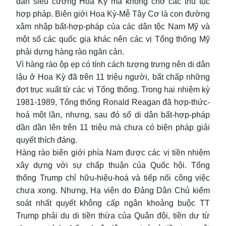
dân siêu cường Hoa Kỳ mà không chờ các thủ tục
hợp pháp. Biên giới Hoa Kỳ-Mễ Tây Cơ là con đường
xâm nhập bất-hợp-pháp của các dân tộc Nam Mỹ và
một số các quốc gia khác nên các vị Tổng thống Mỹ
phải dựng hàng rào ngăn cản.
Vì hàng rào ộp ẹp có tính cách tượng trưng nên di dân
lậu ở Hoa Kỳ đã trên 11 triệu người, bất chấp những
đợt trục xuất từ các vị Tổng thống. Trong hai nhiệm kỳ
1981-1989, Tổng thống Ronald Reagan đã hợp-thức-
hoá một lần, nhưng, sau đó số di dân bất-hợp-pháp
dần dần lên trên 11 triệu mà chưa có biện pháp giải
quyết thích đáng.
Hàng rào biên giới phía Nam được các vị tiền nhiệm
xây dựng với sự chấp thuận của Quốc hội. Tổng
thống Trump chỉ hữu-hiệu-hoá và tiếp nối công việc
chưa xong. Nhưng, Hạ viện do Đảng Dân Chủ kiểm
soát nhất quyết không cấp ngân khoảng buộc TT
Trump phải du di tiền thừa của Quân đội, tiền dư từ