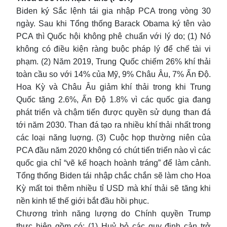
Biden ký Sắc lệnh tái gia nhập PCA trong vòng 30
ngày. Sau khi Tổng thống Barack Obama ký tên vào
PCA thì Quốc hội không phê chuẩn với lý do; (1) Nó
không có điều kiện ràng buộc pháp lý để chế tài vi
phạm. (2) Năm 2019, Trung Quốc chiếm 26% khí thải
toàn cầu so với 14% của Mỹ, 9% Châu Âu, 7% Ấn Độ.
Hoa Kỳ và Châu Âu giảm khí thải trong khi Trung
Quốc tăng 2.6%, Ấn Độ 1.8% vì các quốc gia đang
phát triển và chậm tiến được quyền sử dụng than đá
tới năm 2030. Than đá tạo ra nhiều khí thải nhất trong
các loại năng luợng. (3) Cuộc họp thường niên của
PCA đầu năm 2020 không có chút tiến triển nào vì các
quốc gia chỉ “vẽ kế hoạch hoành tráng” để làm cảnh.
Tổng thống Biden tái nhập chắc chắn sẽ làm cho Hoa
Kỳ mất toi thêm nhiều tỉ USD mà khí thải sẽ tăng khi
nền kinh tế thế giới bắt đầu hồi phục.
Chương trình năng lượng do Chính quyền Trump
thực hiện gồm có: (1) Huỷ bỏ các quy định cản trở