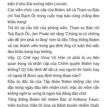
kiện ở khu Đài tưởng niệm Lincoln.
Các viên chức cao cấp của Biden, kể cả Tham vụ Báo
chí Toà Bạch Ốc trong cuộc họp báo cũng chẳng đeo
khẩu trang!
Trả lời lại câu hỏi của phóng viên, Tham vụ Báo chí
Toà Bạch Ốc, Jen Psaki nói rằng “Chúng ta có những
vấn đề lớn phải lo lắng” hơn là liệu Tổng thống Biden
và các thành viên trong gia đình ông có tuân thủ việc
đeo khẩu trang hay không.
Vậy: (1) Chế ngự Virus Vũ Hán có phải là ưu tiên
quan trọng và khẩn cấp của Chính quyền Biden hay
không? (2) Sắc lệnh để tất cả mọi người thi hành, hay
có ngoại lệ được quy định trong đoạn nào?
Đầu óc độc tài của Tập đoàn Biden không cần che
đậy trong ngày đầu tiên nhậm chức mặc dù mồm vẫn
không ngớt tự xưng là ngọn hải đăng dân chủ!
Tổng thống Biden bổ nhiệm Bác sĩ Anthony Fauci,
Viện trưởng Viện Dị ứng và Bệnh truyền nhiễm Quốc