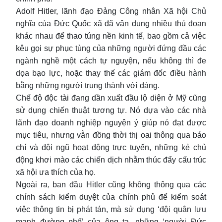
Adolf Hitler, lãnh đạo Đảng Công nhân Xã hội Chủ
nghĩa của Đức Quốc xã đã vận dụng nhiều thủ đoạn
khác nhau để thao túng nền kinh tế, bao gồm cả việc
kêu gọi sự phục tùng của những người đứng đầu các
ngành nghề một cách tự nguyện, nếu không thì đe
dọa bạo lực, hoặc thay thế các giám đốc điều hành
bằng những người trung thành với đảng.
Chế độ độc tài đang dần xuất đầu lộ diện ở Mỹ cũng
sử dụng chiến thuật tương tự. Nó dựa vào các nhà
lãnh đạo doanh nghiệp nguyện ý giúp nó đạt được
mục tiêu, nhưng vẫn đồng thời thị oai thông qua báo
chí và đội ngũ hoạt động trực tuyến, những kẻ chủ
động khơi mào các chiến dịch nhằm thúc đẩy cấu trúc
xã hội ưa thích của họ.
Ngoài ra, ban đầu Hitler cũng không thông qua các
chính sách kiểm duyệt của chính phủ để kiểm soát
việc thông tin bị phát tán, mà sử dụng ‘đội quân lưu
manh đường phố’ của ông ta, những ‘người Đức