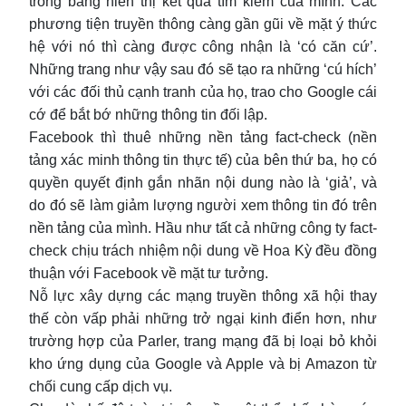
trong bảng hiển thị kết quả tìm kiếm của mình. Các
phương tiện truyền thông càng gần gũi về mặt ý thức
hệ với nó thì càng được công nhận là ‘có căn cứ’.
Những trang như vậy sau đó sẽ tạo ra những ‘cú hích’
với các đối thủ cạnh tranh của họ, trao cho Google cái
cớ để bắt bớ những thông tin đối lập.
Facebook thì thuê những nền tảng fact-check (nền
tảng xác minh thông tin thực tế) của bên thứ ba, họ có
quyền quyết định gắn nhãn nội dung nào là ‘giả’, và
do đó sẽ làm giảm lượng người xem thông tin đó trên
nền tảng của mình. Hầu như tất cả những công ty fact-
check chịu trách nhiệm nội dung về Hoa Kỳ đều đồng
thuận với Facebook về mặt tư tưởng.
Nỗ lực xây dựng các mạng truyền thông xã hội thay
thế còn vấp phải những trở ngại kinh điển hơn, như
trường hợp của Parler, trang mạng đã bị loại bỏ khỏi
kho ứng dụng của Google và Apple và bị Amazon từ
chối cung cấp dịch vụ.