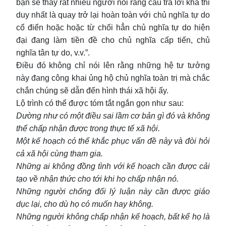
bạn sẽ thấy rất nhiều người nói rằng câu trả lời khả thi
duy nhất là quay trở lại hoàn toàn với chủ nghĩa tự do
cổ điển hoặc hoặc từ chối hẳn chủ nghĩa tự do hiện
đại đang làm tiền đề cho chủ nghĩa cấp tiến, chủ
nghĩa tân tự do, v.v.”.
Điều đó không chỉ nói lên rằng những hệ tư tưởng
này đang công khai ủng hộ chủ nghĩa toàn trị mà chắc
chắn chúng sẽ dẫn đến hình thái xã hội ấy.
Lộ trình có thể được tóm tắt ngắn gọn như sau:
Dường như có một điều sai lầm cơ bản gì đó và không
thể chấp nhận được trong thực tế xã hội.
Một kế hoạch có thể khắc phục vấn đề này và đòi hỏi
cả xã hội cùng tham gia.
Những ai không đồng tình với kế hoạch cần được cải
tạo về nhận thức cho tới khi họ chấp nhận nó.
Những người chống đối lý luận này cần được giáo
dục lại, cho dù họ có muốn hay không.
Những người không chấp nhận kế hoạch, bất kể họ là