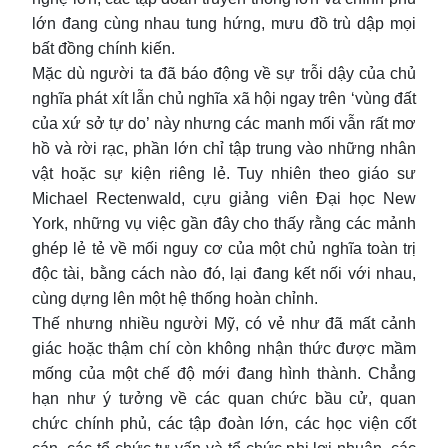
lớn đang cùng nhau tung hứng, mưu đồ trù dập mọi
bất đồng chính kiến.
Mặc dù người ta đã báo động về sự trỗi dậy của chủ
nghĩa phát xít lẫn chủ nghĩa xã hội ngay trên ‘vùng đất
của xứ sở tự do’ này nhưng các manh mối vẫn rất mơ
hồ và rời rạc, phần lớn chỉ tập trung vào những nhân
vật hoặc sự kiện riêng lẻ. Tuy nhiên theo giáo sư
Michael Rectenwald, cựu giảng viên Đại học New
York, những vụ việc gần đây cho thấy rằng các mảnh
ghép lẻ tẻ về mối nguy cơ của một chủ nghĩa toàn trị
độc tài, bằng cách nào đó, lại đang kết nối với nhau,
cùng dựng lên một hệ thống hoàn chỉnh.
Thế nhưng nhiều người Mỹ, có vẻ như đã mất cảnh
giác hoặc thậm chí còn không nhận thức được mầm
mống của một chế độ mới đang hình thành. Chẳng
hạn như ý tưởng về các quan chức bầu cử, quan
chức chính phủ, các tập đoàn lớn, các học viện cốt