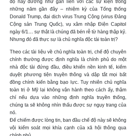
độ này dường như gắn liền với các sự kiện trong
những năm gần đây – nhiệm kỳ của Tổng thống
Donald Trump, đại dịch virus Trung Cộng (virus Đảng
Cộng sản Trung Quốc), vụ xâm nhập Điện Capitol
ngày 6/1… sự thật là chúng đã bén rễ từ hàng thập kỷ.
Nhưng đó đã thực sự là chủ nghĩa độc tài toàn trị?
Theo các tài liệu về chủ nghĩa toàn trị, chế độ chuyên
chính thường được định nghĩa là chính phủ do một
nhà độc tài đứng đầu, điều khiển nền kinh tế, kiểm
duyệt phương tiện truyền thông và dập tắt mọi bất
đồng chính kiến bằng bạo lực. Tuy nhiên chủ nghĩa
toàn trị ở Mỹ lại không vận hành theo cách ấy, thậm
chí nếu dựa vào những định nghĩa truyền thống,
chúng ta sẽ không nhìn thấu được sự ngụy trang của
nó.
Để chiếm được lòng tin, ban đầu chế độ này sẽ không
vội kiểm soát mọi khía cạnh của xã hội thông qua
chính phủ.