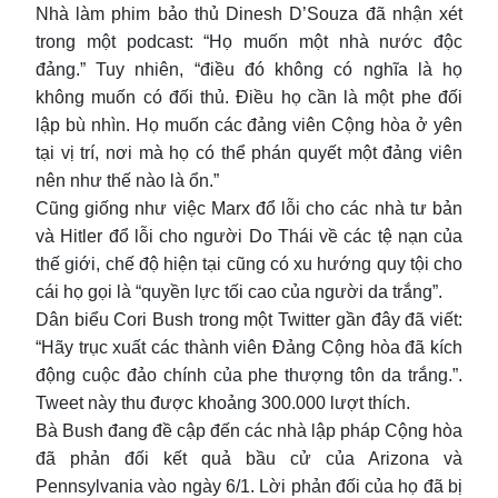
Nhà làm phim bảo thủ Dinesh D’Souza đã nhận xét
trong một podcast: “Họ muốn một nhà nước độc
đảng.” Tuy nhiên, “điều đó không có nghĩa là họ
không muốn có đối thủ. Điều họ cần là một phe đối
lập bù nhìn. Họ muốn các đảng viên Cộng hòa ở yên
tại vị trí, nơi mà họ có thể phán quyết một đảng viên
nên như thế nào là ổn.”
Cũng giống như việc Marx đổ lỗi cho các nhà tư bản
và Hitler đổ lỗi cho người Do Thái về các tệ nạn của
thế giới, chế độ hiện tại cũng có xu hướng quy tội cho
cái họ gọi là “quyền lực tối cao của người da trắng”.
Dân biểu Cori Bush trong một Twitter gần đây đã viết:
“Hãy trục xuất các thành viên Đảng Cộng hòa đã kích
động cuộc đảo chính của phe thượng tôn da trắng.”.
Tweet này thu được khoảng 300.000 lượt thích.
Bà Bush đang đề cập đến các nhà lập pháp Cộng hòa
đã phản đối kết quả bầu cử của Arizona và
Pennsylvania vào ngày 6/1. Lời phản đối của họ đã bị