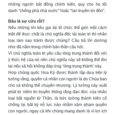
những người bất đồng chính kiến, quy cho họ tội
danh “chống phá nhà nước” hoặc “lan truyền tin đồn”.
Đâu là sự cứu rỗi?
Nếu những lời kêu gọi tái tổ chức thế giới một cách
triệt để thực chất là chủ nghĩa độc tài toàn trị thì nhân
loại làm sao tránh được chúng? Câu trả lời dường
như đã nằm trong chính bản thân câu hỏi.
Vì chủ nghĩa toàn trị yêu cầu lòng trung thành đối với
ý thức hệ của nó nên chủ nghĩa này sẽ không thể tồn
tại nếu xã hội không đáp ứng ‘lòng trung thành’ này.
Hơp chủng quốc Hoa Kỳ được thành lập dựa trên lý
tưởng rằng, quyền cá nhân con người là do Chúa ban
cho và không thể chuyển nhượng. Lý tưởng này xuất
phát từ niềm tin truyền thống rằng đạo đức của nhân
loại bắt nguồn từ Thần, là bức tường thành kiên cố
chống lại bất kỳ nỗ lực nào nhằm xâm phạm quyền
con người, ngay cả khi chúng mang danh là vì lợi ích