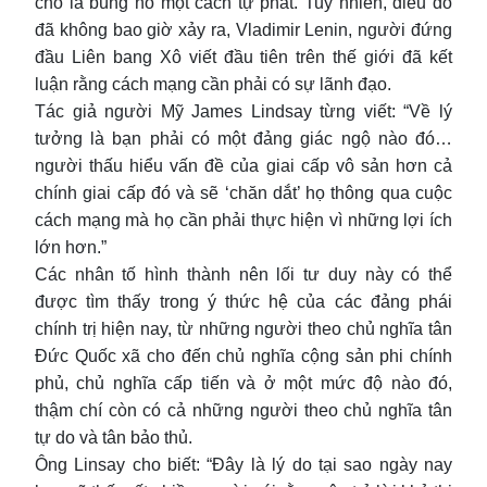
cho là bùng nổ một cách tự phát. Tuy nhiên, điều đó
đã không bao giờ xảy ra, Vladimir Lenin, người đứng
đầu Liên bang Xô viết đầu tiên trên thế giới đã kết
luận rằng cách mạng cần phải có sự lãnh đạo.
Tác giả người Mỹ James Lindsay từng viết: “Về lý
tưởng là bạn phải có một đảng giác ngộ nào đó…
người thấu hiểu vấn đề của giai cấp vô sản hơn cả
chính giai cấp đó và sẽ ‘chăn dắt’ họ thông qua cuộc
cách mạng mà họ cần phải thực hiện vì những lợi ích
lớn hơn.”
Các nhân tố hình thành nên lối tư duy này có thể
được tìm thấy trong ý thức hệ của các đảng phái
chính trị hiện nay, từ những người theo chủ nghĩa tân
Đức Quốc xã cho đến chủ nghĩa cộng sản phi chính
phủ, chủ nghĩa cấp tiến và ở một mức độ nào đó,
thậm chí còn có cả những người theo chủ nghĩa tân
tự do và tân bảo thủ.
Ông Linsay cho biết: “Đây là lý do tại sao ngày nay