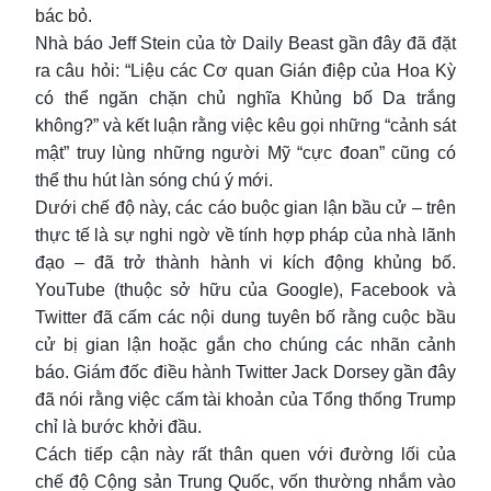
bác bỏ.
Nhà báo Jeff Stein của tờ Daily Beast gần đây đã đặt
ra câu hỏi: “Liệu các Cơ quan Gián điệp của Hoa Kỳ
có thể ngăn chặn chủ nghĩa Khủng bố Da trắng
không?” và kết luận rằng việc kêu gọi những “cảnh sát
mật” truy lùng những người Mỹ “cực đoan” cũng có
thể thu hút làn sóng chú ý mới.
Dưới chế độ này, các cáo buộc gian lận bầu cử – trên
thực tế là sự nghi ngờ về tính hợp pháp của nhà lãnh
đạo – đã trở thành hành vi kích động khủng bố.
YouTube (thuộc sở hữu của Google), Facebook và
Twitter đã cấm các nội dung tuyên bố rằng cuộc bầu
cử bị gian lận hoặc gắn cho chúng các nhãn cảnh
báo. Giám đốc điều hành Twitter Jack Dorsey gần đây
đã nói rằng việc cấm tài khoản của Tổng thống Trump
chỉ là bước khởi đầu.
Cách tiếp cận này rất thân quen với đường lối của
chế độ Cộng sản Trung Quốc, vốn thường nhắm vào