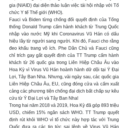
gia (NIAID) đại diện thảo luận việc tái hội nhập với Tổ
chức Y tế Thế giới (WHO).
Fauci và Biden từng chống đối quyết định của Tổng
thống Donald Trump cấm hành khách từ Trung Quốc
nhập vào nước Mỹ khi Coronavirus Vũ Hán có dấu
hiệu lây từ người sang người. Khi đó, Fauci cho rằng
đeo khẩu trang vô ích. Phe Dân Chủ và Fauci cũng
chỉ trích gay gắt quyết định của TT Trump cấm hành
khách từ 26 quốc gia trong Liên Hiệp Châu Âu vào
Hoa Kỳ vì Virus Vũ Hán hoành hành dữ dội tại Ý Đại
Lợi, Tây Ban Nha. Nhưng, vài ngày sau, các quốc gia
Liên Hiệp Châu Âu, EU, cũng đóng cửa và cấm xuất
cảng các phương tiện chống đại dịch bất chấp sự kêu
cứu từ Ý Đại Lợi và Tây Ban Nha!
Trong hai năm 2018 và 2019, Hoa Kỳ đã góp 893 triệu
USD, chiếm 15% ngân sách WHO. TT Trump quyết
định rút khỏi WHO vì tổ chức này hợp tác với Trung
Quốc đưa ra các tin tức sai lệnh về Virus Vũ Hán