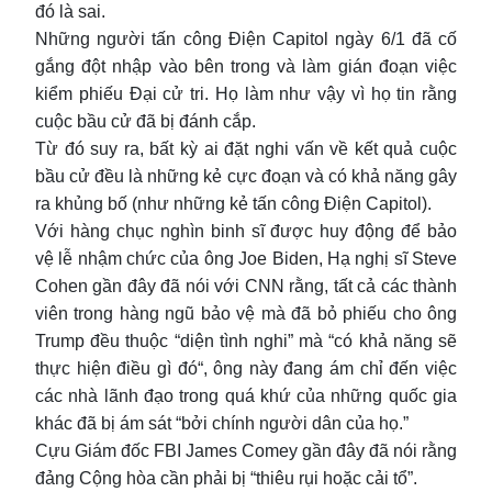
đó là sai.
Những người tấn công Điện Capitol ngày 6/1 đã cố
gắng đột nhập vào bên trong và làm gián đoạn việc
kiểm phiếu Đại cử tri. Họ làm như vậy vì họ tin rằng
cuộc bầu cử đã bị đánh cắp.
Từ đó suy ra, bất kỳ ai đặt nghi vấn về kết quả cuộc
bầu cử đều là những kẻ cực đoạn và có khả năng gây
ra khủng bố (như những kẻ tấn công Điện Capitol).
Với hàng chục nghìn binh sĩ được huy động để bảo
vệ lễ nhậm chức của ông Joe Biden, Hạ nghị sĩ Steve
Cohen gần đây đã nói với CNN rằng, tất cả các thành
viên trong hàng ngũ bảo vệ mà đã bỏ phiếu cho ông
Trump đều thuộc “diện tình nghi” mà “có khả năng sẽ
thực hiện điều gì đó“, ông này đang ám chỉ đến việc
các nhà lãnh đạo trong quá khứ của những quốc gia
khác đã bị ám sát “bởi chính người dân của họ.”
Cựu Giám đốc FBI James Comey gần đây đã nói rằng
đảng Cộng hòa cần phải bị “thiêu rụi hoặc cải tổ”.