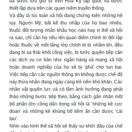
đã được lưu giữ từ thời Hoa Kỳ lập quốc và được
thiết lập dựa trên các quan niệm truyền thống.
Và đây là lúc toàn xã hội đang chứng kiến những hệ
lụy. Người Mỹ, bất kể thu nhập của họ bao nhiêu,
thuộc đối tượng nhân khẩu học nào hay vị thế xã hội
ra sao, chỉ cần họ nêu lên quan điểm chính trị đối lập
hoặc thuộc về một tầng lớp chính trị bị nhắm tới, đều
đang bị sa thải khỏi công việc, bị tước quyền tiếp cận
các dịch vụ cơ bản như ngân hàng và mạng xã hội
hoặc doanh nghiệp của họ sẽ bị ‘phá’ cho lụn bại.
Việc tiếp cận các nguồn thông tin không được chế độ
này thừa nhận đang ngày càng trở nên khó khăn. Các
nhân vật quyền lực và có tầm ảnh hưởng đang phát
thảo những bước tiếp theo, bằng cách gắn nhãn một
bộ phận lớn công dân trong xã hội là ‘những kẻ cực
đoan’ và những kẻ khủng bố tiềm ẩn cần được ‘cải
tạo’.
Nhìn vào hình thế xã hội sẽ thấy sự khởi đầu của chế