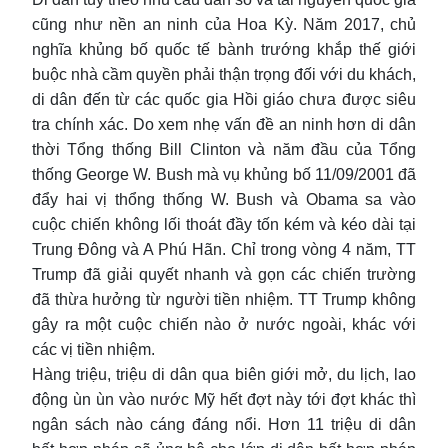
cũng như nền an ninh của Hoa Kỳ. Năm 2017, chủ
nghĩa khủng bố quốc tế bành trướng khắp thế giới
buộc nhà cầm quyền phải thận trọng đối với du khách,
di dân đến từ các quốc gia Hồi giáo chưa được siêu
tra chính xác. Do xem nhẹ vấn đề an ninh hơn di dân
thời Tổng thống Bill Clinton và năm đầu của Tổng
thống George W. Bush mà vụ khủng bố 11/09/2001 đã
đẩy hai vị thổng thống W. Bush và Obama sa vào
cuộc chiến không lối thoát đầy tốn kém và kéo dài tại
Trung Đông và A Phú Hãn. Chỉ trong vòng 4 năm, TT
Trump đã giải quyết nhanh và gọn các chiến trường
đã thừa hưởng từ người tiền nhiệm. TT Trump không
gây ra một cuộc chiến nào ở nước ngoài, khác với
các vị tiền nhiệm.
Hàng triệu, triệu di dân qua biên giới mở, du lịch, lao
động ùn ùn vào nước Mỹ hết đợt này tới đợt khác thì
ngân sách nào cáng đáng nổi. Hơn 11 triệu di dân