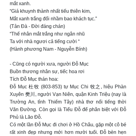
mắt xanh.
“Giá khuynh thành nhất tiếu thiên kim,
Mắt xanh trắng đổi nhầm bao khách tục.”
(Tản Đà - Đời đáng chán)
“Thế nhân mắt trắng như ngân nhũ
Ta với nhà ngươi cả tiếng cười “
(Hành phương Nam - Nguyễn Bính)
- Cũng có người xưa, người Đỗ Mục
Buồn thương nhân sự, tiếc hoa rơi
Tích Đỗ Mục thán hoa:
Đỗ Mục 杜牧 (803-853) tự Mục Chi 牧之, hiệu Phàn
Xuyên 樊川, người Vạn Niên, quận Kinh Triệu (nay là
Trường An, tỉnh Thiểm Tây) nhà thơ nổi tiếng thời
Vãn Đường. Còn gọi là Tiểu Đỗ để phân biệt với Đỗ
Phủ là Lão Đỗ.
Có một lần Đỗ Mục đi chơi ở Hồ Châu, gặp một cô bé
rất xinh đẹp nhưng mới hơn mười tuổi. Đỗ bèn hẹn