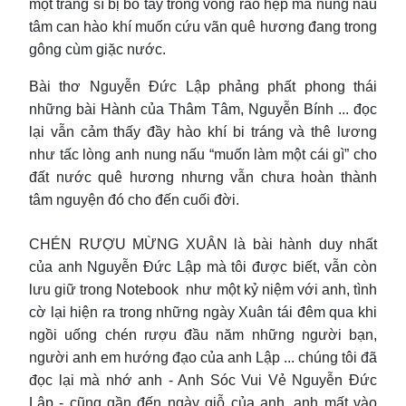
một tráng sĩ bị bó tay trong vòng rào hẹp mà nung nấu
tâm can hào khí muốn cứu vãn quê hương đang trong
gông cùm giặc nước.
Bài thơ Nguyễn Đức Lập phảng phất phong thái
những bài Hành của Thâm Tâm, Nguyễn Bính ... đọc
lại vẫn cảm thấy đầy hào khí bi tráng và thê lương
như tấc lòng anh nung nấu “muốn làm một cái gì” cho
đất nước quê hương nhưng vẫn chưa hoàn thành
tâm nguyện đó cho đến cuối đời.
CHÉN RƯỢU MỪNG XUÂN là bài hành duy nhất
của anh Nguyễn Đức Lập mà tôi được biết, vẫn còn
lưu giữ trong Notebook như một kỷ niệm với anh, tình
cờ lại hiện ra trong những ngày Xuân tái đêm qua khi
ngồi uống chén rượu đầu năm những người bạn,
người anh em hướng đạo của anh Lập ... chúng tôi đã
đọc lại mà nhớ anh - Anh Sóc Vui Vẻ Nguyễn Đức
Lập - cũng gần đến ngày giỗ của anh, anh mất vào