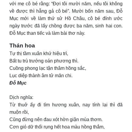
với mẹ cô bé rằng: “Đợi tôi mười năm, nếu tôi không
về được thì hẵng gả cô bé”. Mười bốn năm sau, Đỗ
Mục mới về làm thứ sử Hồ Châu, cô bé đính ước
ngày trước đã lấy chồng được ba năm, sinh hai con.
Đỗ Mục than tiếc và làm bài thơ này.
Thán hoa
Tự thị tầm xuân khứ hiệu trì,
Bất tu trù trướng oán phương thì.
Cuồng phong lạc tận thâm hồng sắc,
Lục diệp thành âm tử mãn chi.
Đỗ Mục
Dịch nghĩa:
Từ thuở ấy đi tìm hương xuân, nay tính lại thì đã
muộn rồi,
Cũng đừng nên đau xót hờn giận mùa thơm.
Cơn gió dữ thổi rụng hết hoa màu hồng thắm,