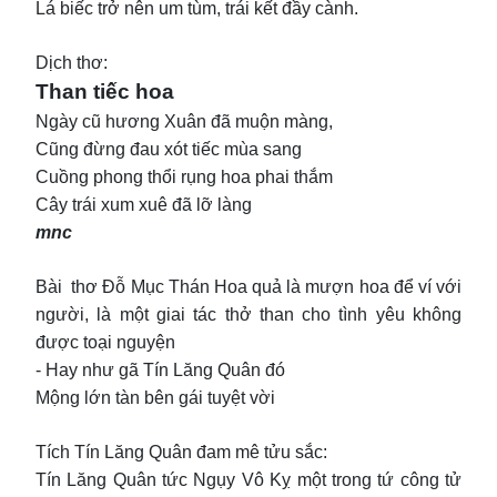
Lá biếc trở nên um tùm, trái kết đầy cành.
Dịch thơ:
Than tiếc hoa
Ngày cũ hương Xuân đã muộn màng,
Cũng đừng đau xót tiếc mùa sang
Cuồng phong thổi rụng hoa phai thắm
Cây trái xum xuê đã lỡ làng
mnc
Bài thơ Đỗ Mục Thán Hoa quả là mượn hoa để ví với
người, là một giai tác thở than cho tình yêu không
được toại nguyện
- Hay như gã Tín Lăng Quân đó
Mộng lớn tàn bên gái tuyệt vời
Tích Tín Lăng Quân đam mê tửu sắc:
Tín Lăng Quân tức Ngụy Vô Kỵ một trong tứ công tử