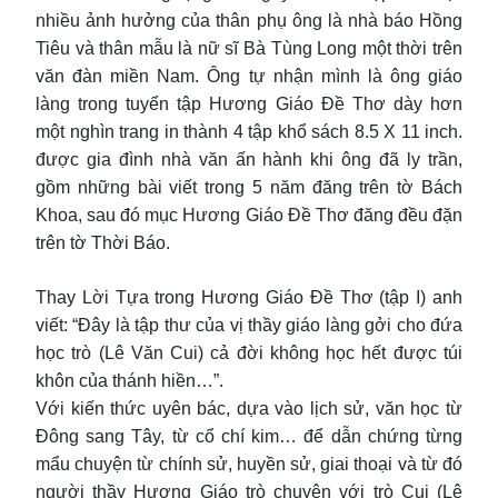
nhiều ảnh hưởng của thân phụ ông là nhà báo Hồng
Tiêu và thân mẫu là nữ sĩ Bà Tùng Long một thời trên
văn đàn miền Nam. Ông tự nhận mình là ông giáo
làng trong tuyển tập Hương Giáo Đề Thơ dày hơn
một nghìn trang in thành 4 tập khổ sách 8.5 X 11 inch.
được gia đình nhà văn ấn hành khi ông đã ly trần,
gồm những bài viết trong 5 năm đăng trên tờ Bách
Khoa, sau đó mục Hương Giáo Đề Thơ đăng đều đặn
trên tờ Thời Báo.
Thay Lời Tựa trong Hương Giáo Đề Thơ (tập I) anh
viết: “Đây là tập thư của vị thầy giáo làng gởi cho đứa
học trò (Lê Văn Cui) cả đời không học hết được túi
khôn của thánh hiền…”.
Với kiến thức uyên bác, dựa vào lịch sử, văn học từ
Đông sang Tây, từ cổ chí kim… để dẫn chứng từng
mẩu chuyện từ chính sử, huyền sử, giai thoại và từ đó
người thầy Hương Giáo trò chuyện với trò Cui (Lê