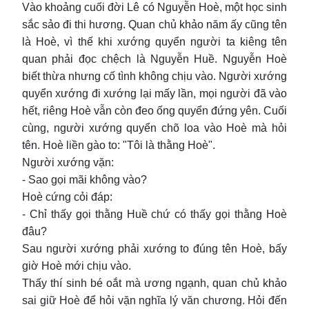
Vào khoảng cuối đời Lê có Nguyễn Hoè, một học sinh
sắc sảo đi thi hương. Quan chủ khảo năm ấy cũng tên
là Hoè, vì thế khi xướng quyển người ta kiêng tên
quan phải đọc chệch là Nguyễn Huề. Nguyễn Hoè
biết thừa nhưng cố tình không chịu vào. Người xướng
quyển xướng đi xướng lại mấy lần, mọi người đã vào
hết, riêng Hoè vẫn còn đeo ống quyển đứng yên. Cuối
cùng, người xướng quyển chõ loa vào Hoè mà hỏi
tên. Hoè liền gào to: "Tôi là thằng Hoè".
Người xướng vặn:
- Sao gọi mãi không vào?
Hoè cứng cỏi đáp:
- Chỉ thấy gọi thằng Huề chứ có thấy gọi thằng Hoè
đâu?
Sau người xướng phải xướng to đúng tên Hoè, bấy
giờ Hoè mới chịu vào.
Thấy thí sinh bé oắt mà ương ngạnh, quan chủ khảo
sai giữ Hoè để hỏi vặn nghĩa lý văn chương. Hỏi đến