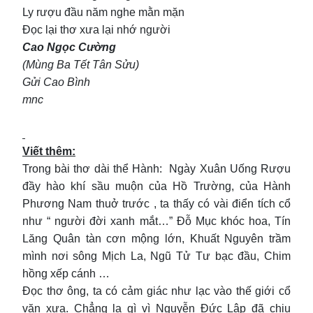
Ly rượu đầu năm nghe mằn mặn
Đọc lại thơ xưa lại nhớ người
Cao Ngọc Cường
(Mùng Ba Tết Tân Sửu)
Gửi Cao Bình
mnc
Viết thêm:
Trong bài thơ dài thể Hành: Ngày Xuân Uống Rượu
đầy hào khí sầu muộn của Hồ Trường, của Hành
Phương Nam thuở trước , ta thấy có vài điển tích cổ
như “ người đời xanh mắt…” Đỗ Mục khóc hoa, Tín
Lăng Quân tàn cơn mộng lớn, Khuất Nguyên trầm
mình nơi sông Mịch La, Ngũ Tử Tư bạc đầu, Chim
hồng xếp cánh …
Đọc thơ ông, ta có cảm giác như lạc vào thế giới cổ
văn xưa. Chẳng lạ gì vì Nguyễn Đức Lập đã chịu