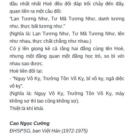
đâu nhất nhất Hoè đều đối đáp trôi chảy đến đấy,
quan liền ra một câu đối:
“Lạn Tương Như, Tư Mã Tương Như, danh tương
như, thực bất tương như.”
(Nghĩa là: Lạn Tương Như, Tư Mã Tương Như, tên
như nhau, thực chất chẳng như nhau.)
Có ý lên giọng kẻ cả rằng hai đằng cùng tên Hoè,
nhưng một đằng quan một đằng học trò, so bì với
nhau sao được.
Hoè liền đối lại:
- “Ngụy Vô Kỵ, Trưởng Tôn Vô Kỵ, bỉ vô kỵ, ngã diệc
vô kỵ”.
(Nghĩa là: Ngụy Vô Kỵ, Trưởng Tôn Vô Kỵ, mày
không sợ thì tao cũng không sợ).
Thiệt là khí khái.
Cao Ngọc Cường
ĐHSPSG, ban Việt Hán (1972-1975)