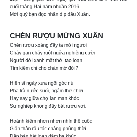
cuối tháng Hai năm nhuần 2016.
Mời quý bạn đọc nhân dịp đầu Xuân.
CHÉN RƯỢU MỪNG XUÂN
Chén rượu xoàng đây ta mời ngươi
Cháy gan cháy ruột ngửa nghiêng cười
Người đời xanh mắt thời tao loạn
Tìm kiếm chi cho chán mớ đời?
Hiền sĩ ngày xưa ngồi góc núi
Pha trà nước suối, ngâm thơ chơi
Hay say giữa chợ lan man khóc
Sự nghiệp không đầy bát rượu vơi.
Hoành kiếm nhơn nhơn nhìn thế cuộc
Giận thân râu tóc chẳng phùng thời
Đập bàn hát loạn dăm ba khúc