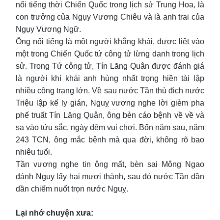
nổi tiếng thời Chiến Quốc trong lịch sử Trung Hoa, là
con trưởng của Ngụy Vương Chiêu và là anh trai của
Ngụy Vương Ngữ.
Ông nổi tiếng là một người khẳng khái, được liệt vào
một trong Chiến Quốc tứ công tử lừng danh trong lịch
sử. Trong Tứ công tử, Tín Lăng Quân được đánh giá
là người khí khái anh hùng nhất trọng hiền tài lập
nhiều công trạng lớn. Về sau nước Tần thù địch nước
Triệu lập kế ly gián, Nguỵ vương nghe lời gièm pha
phế truất Tín Lăng Quân, ông bèn cáo bệnh về về và
sa vào tửu sắc, ngày đêm vui chơi. Bốn năm sau, năm
243 TCN, ông mắc bệnh mà qua đời, không rõ bao
nhiêu tuổi.
Tần vương nghe tin ông mất, bèn sai Mông Ngao
đánh Ngụy lấy hai mươi thành, sau đó nước Tần dần
dần chiếm nuốt trọn nước Nguỵ.
Lại nhớ chuyện xưa: