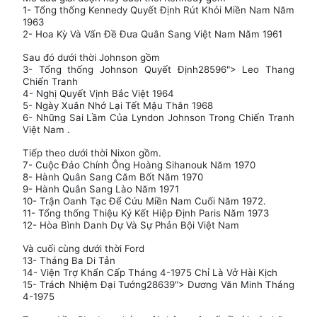
1- Tổng thống Kennedy Quyết Định Rút Khỏi Miền Nam Năm
1963
2- Hoa Kỳ Và Vấn Đề Đưa Quân Sang Việt Nam Năm 1961
Sau đó dưới thời Johnson gồm
3- Tổng thống Johnson Quyết Định28596"> Leo Thang
Chiến Tranh
4- Nghị Quyết Vịnh Bắc Việt 1964
5- Ngày Xuân Nhớ Lại Tết Mậu Thân 1968
6- Những Sai Lầm Của Lyndon Johnson Trong Chiến Tranh
Việt Nam .
Tiếp theo dưới thời Nixon gồm.
7- Cuộc Đảo Chính Ông Hoàng Sihanouk Năm 1970
8- Hành Quân Sang Căm Bốt Năm 1970
9- Hành Quân Sang Lào Năm 1971
10- Trận Oanh Tạc Để Cứu Miền Nam Cuối Năm 1972.
11- Tổng thống Thiệu Ký Kết Hiệp Định Paris Năm 1973
12- Hòa Bình Danh Dự Và Sự Phản Bội Việt Nam
Và cuối cùng dưới thời Ford
13- Tháng Ba Di Tản
14- Viện Trợ Khẩn Cấp Tháng 4-1975 Chỉ Là Vở Hài Kịch
15- Trách Nhiệm Đại Tướng28639"> Dương Văn Minh Tháng
4-1975