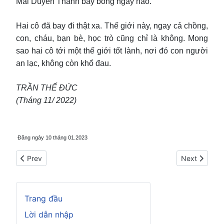
Mai Duyên Thanh bay bổng ngày nào.
Hai cô đã bay đi thật xa. Thế giới này, ngay cả chồng,
con, cháu, bạn bè, học trò cũng chỉ là không. Mong
sao hai cô tới một thế giới tốt lành, nơi đó con người
an lạc, không còn khổ đau.
TRẦN THẾ ĐỨC
(Tháng 11/ 2022)
Đăng ngày 10 tháng 01.2023
Previous article: Một buổi đi thăm Thầy
Next articl
Prev
Next
Trang đầu
Lời dẫn nhập