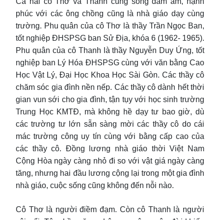
Cả hai cô Thơ và Thanh cùng sống đầm ấm, hạnh
phúc với các ông chồng cũng là nhà giáo dạy cùng
trường. Phu quân của cô Thơ là thầy Trần Ngọc Ban,
tốt nghiệp ĐHSPSG ban Sử Địa, khóa 6 (1962- 1965).
Phu quân của cô Thanh là thầy Nguyễn Duy Ứng, tốt
nghiệp ban Lý Hóa ĐHSPSG cùng với văn bằng Cao
Học Vật Lý, Đại Học Khoa Học Sài Gòn. Các thầy cô
chăm sóc gia đình nền nếp. Các thầy cô dành hết thời
gian vun sới cho gia đình, tận tụy với học sinh trường
Trung Học KMTĐ, mà không hề dạy tư bao giờ, dù
các trường tư lớn sẵn sàng mời các thầy cô do cái
mác trường công uy tín cùng với bằng cấp cao của
các thầy cô. Đồng lương nhà giáo thời Việt Nam
Cộng Hòa ngày càng nhỏ đi so với vật giá ngày càng
tăng, nhưng hai đầu lương cộng lại trong một gia đình
nhà giáo, cuộc sống cũng không đến nỗi nào.
Cô Thơ là người điềm đạm. Còn cô Thanh là người