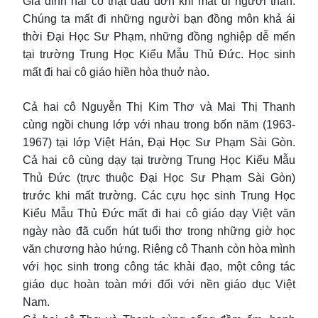
Gia đình hai cô thật đau đớn khi mất đi người thân.
Chúng ta mất đi những người bạn đồng môn khả ái
thời Đại Học Sư Phạm, những đồng nghiệp dễ mến
tại trường Trung Học Kiểu Mẫu Thủ Đức. Học sinh
mất đi hai cô giáo hiền hòa thuở nào.
Cả hai cô Nguyễn Thị Kim Thơ và Mai Thị Thanh
cùng ngồi chung lớp với nhau trong bốn năm (1963-
1967) tại lớp Việt Hán, Đại Học Sư Phạm Sài Gòn.
Cả hai cô cùng dạy tại trường Trung Học Kiểu Mẫu
Thủ Đức (trực thuộc Đại Học Sư Phạm Sài Gòn)
trước khi mất trường. Các cựu học sinh Trung Học
Kiểu Mẫu Thủ Đức mất đi hai cô giáo dạy Việt văn
ngày nào đã cuốn hút tuổi thơ trong những giờ học
văn chương hào hứng. Riêng cô Thanh còn hòa mình
với học sinh trong công tác khải đạo, một công tác
giáo dục hoàn toàn mới đối với nền giáo dục Việt
Nam.