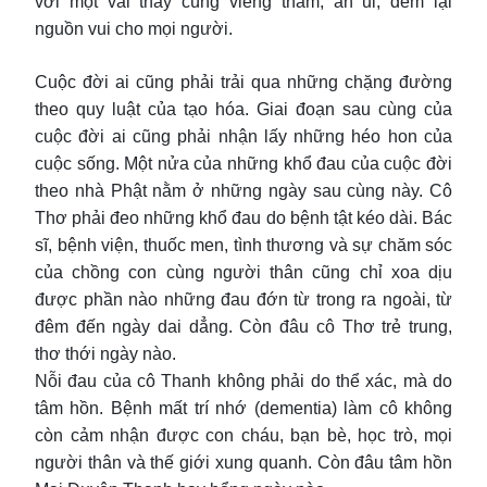
với một vài thầy cùng viếng thăm, an ủi, đem lại
nguồn vui cho mọi người.
Cuộc đời ai cũng phải trải qua những chặng đường
theo quy luật của tạo hóa. Giai đoạn sau cùng của
cuộc đời ai cũng phải nhận lấy những héo hon của
cuộc sống. Một nửa của những khổ đau của cuộc đời
theo nhà Phật nằm ở những ngày sau cùng này. Cô
Thơ phải đeo những khổ đau do bệnh tật kéo dài. Bác
sĩ, bệnh viện, thuốc men, tình thương và sự chăm sóc
của chồng con cùng người thân cũng chỉ xoa dịu
được phần nào những đau đớn từ trong ra ngoài, từ
đêm đến ngày dai dẳng. Còn đâu cô Thơ trẻ trung,
thơ thới ngày nào.
Nỗi đau của cô Thanh không phải do thể xác, mà do
tâm hồn. Bệnh mất trí nhớ (dementia) làm cô không
còn cảm nhận được con cháu, bạn bè, học trò, mọi
người thân và thế giới xung quanh. Còn đâu tâm hồn