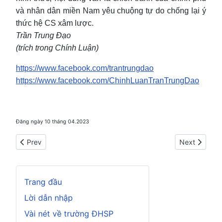
và nhân dân miền Nam yêu chuộng tự do chống lại ý
thức hệ CS xâm lược.
Trần Trung Đạo
(trích trong Chính Luận)
https://www.facebook.com/trantrungdao
https://www.facebook.com/ChinhLuanTranTrungDao
Đăng ngày 10 tháng 04.2023
Previous article: Sự im lặng của biển
Next article:
Prev
Next
Trang đầu
Lời dẫn nhập
Vài nét về trường ĐHSP