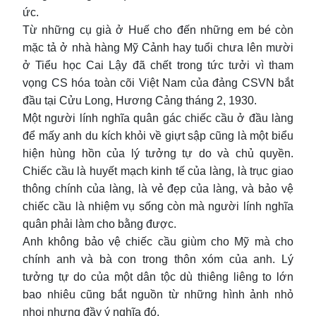
ức.
Từ những cụ già ở Huế cho đến những em bé còn
mặc tả ở nhà hàng Mỹ Cảnh hay tuổi chưa lên mười
ở Tiểu học Cai Lậy đã chết trong tức tưởi vì tham
vọng CS hóa toàn cõi Việt Nam của đảng CSVN bắt
đầu tại Cửu Long, Hương Cảng tháng 2, 1930.
Một người lính nghĩa quân gác chiếc cầu ở đầu làng
để mấy anh du kích khỏi về giựt sập cũng là một biểu
hiện hùng hồn của lý tưởng tự do và chủ quyền.
Chiếc cầu là huyết mạch kinh tế của làng, là trục giao
thông chính của làng, là vẻ đẹp của làng, và bảo vệ
chiếc cầu là nhiệm vụ sống còn mà người lính nghĩa
quân phải làm cho bằng được.
Anh không bảo vệ chiếc cầu giùm cho Mỹ mà cho
chính anh và bà con trong thôn xóm của anh. Lý
tưởng tự do của một dân tộc dù thiêng liêng to lớn
bao nhiêu cũng bắt nguồn từ những hình ảnh nhỏ
nhoi nhưng đầy ý nghĩa đó.