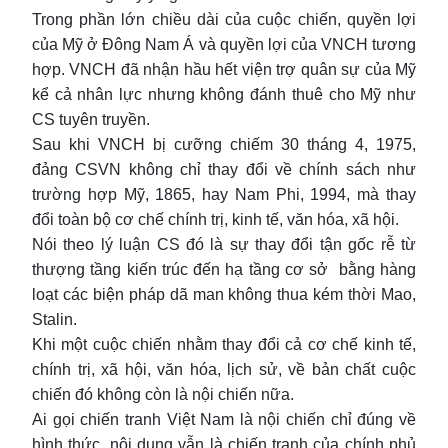
Trong phần lớn chiều dài của cuộc chiến, quyền lợi
của Mỹ ở Đông Nam Á và quyền lợi của VNCH tương
hợp. VNCH đã nhận hầu hết viện trợ quân sự của Mỹ
kể cả nhân lực nhưng không đánh thuê cho Mỹ như
CS tuyên truyền.
Sau khi VNCH bị cưỡng chiếm 30 tháng 4, 1975,
đảng CSVN không chỉ thay đổi về chính sách như
trường hợp Mỹ, 1865, hay Nam Phi, 1994, mà thay
đổi toàn bộ cơ chế chính trị, kinh tế, văn hóa, xã hội.
Nói theo lý luận CS đó là sự thay đổi tận gốc rễ từ
thượng tầng kiến trúc đến hạ tầng cơ sở bằng hàng
loạt các biện pháp dã man không thua kém thời Mao,
Stalin.
Khi một cuộc chiến nhằm thay đổi cả cơ chế kinh tế,
chính trị, xã hội, văn hóa, lịch sử, về bản chất cuộc
chiến đó không còn là nội chiến nữa.
Ai gọi chiến tranh Việt Nam là nội chiến chỉ đúng về
hình thức, nội dung vẫn là chiến tranh của chính phủ