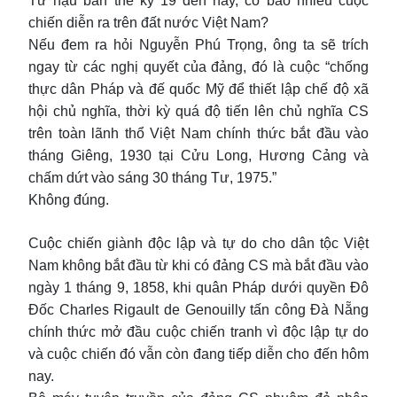
Từ hậu bán thế kỷ 19 đến nay, có bao nhiêu cuộc
chiến diễn ra trên đất nước Việt Nam?
Nếu đem ra hỏi Nguyễn Phú Trọng, ông ta sẽ trích
ngay từ các nghị quyết của đảng, đó là cuộc “chống
thực dân Pháp và đế quốc Mỹ để thiết lập chế độ xã
hội chủ nghĩa, thời kỳ quá độ tiến lên chủ nghĩa CS
trên toàn lãnh thổ Việt Nam chính thức bắt đầu vào
tháng Giêng, 1930 tại Cửu Long, Hương Cảng và
chấm dứt vào sáng 30 tháng Tư, 1975.”
Không đúng.
Cuộc chiến giành độc lập và tự do cho dân tộc Việt
Nam không bắt đầu từ khi có đảng CS mà bắt đầu vào
ngày 1 tháng 9, 1858, khi quân Pháp dưới quyền Đô
Đốc Charles Rigault de Genouilly tấn công Đà Nẵng
chính thức mở đầu cuộc chiến tranh vì độc lập tự do
và cuộc chiến đó vẫn còn đang tiếp diễn cho đến hôm
nay.