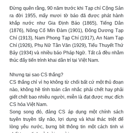
Đừng quên rằng, 90 năm trước khi Tạp chí Cộng Sản
ra đời 1955, mấy mươi tờ báo đã được phát hành
khắp nước như Gia Định Báo (1865), Tiếng Dân
(1876), Nông Cổ Mín Đàm (1901), Đông Dương Tạp
Chí (1913), Nam Phong Tạp Chí (1917), An Nam Tạp
Chí (1926), Phụ Nữ Tân Văn (1929), Tiểu Thuyết Thứ
Bảy (1934) và nhiều báo Pháp Ngữ. Tất cả đều nhằm
thúc đẩy tiến trình khai dân trí tại Việt Nam.
Nhưng tại sao CS thắng?
CS thắng chỉ vì họ không từ chối bất cứ một thủ đoạn
nào, không hề tính toán cân nhắc phải chết hay phải
giết chết bao nhiêu người, miễn là đạt được mục đích
CS hóa Việt Nam.
Song song đó, đảng CS áp dụng một chính sách
tuyên truyền tẩy não, lợi dụng và khai thác triệt để
lòng yêu nước, bưng bít thông tin một cách tinh vi