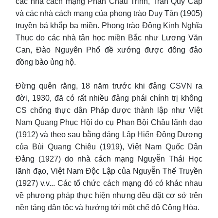
các nhà cách mạng Phan Châu Trinh, Trần Quý Cáp
và các nhà cách mạng của phong trào Duy Tân (1905)
truyền bá khắp ba miền. Phong trào Đông Kinh Nghĩa
Thục do các nhà tân học miền Bắc như Lương Văn
Can, Đào Nguyên Phổ đề xướng được đông đảo
đồng bào ủng hộ.
Đừng quên rằng, 18 năm trước khi đảng CSVN ra
đời, 1930, đã có rất nhiều đảng phái chính trị không
CS chống thực dân Pháp được thành lập như Việt
Nam Quang Phục Hội do cụ Phan Bội Châu lãnh đạo
(1912) và theo sau bằng đảng Lập Hiến Đông Dương
của Bùi Quang Chiêu (1919), Việt Nam Quốc Dân
Đảng (1927) do nhà cách mạng Nguyễn Thái Học
lãnh đạo, Việt Nam Độc Lập của Nguyễn Thế Truyền
(1927) v.v... Các tổ chức cách mạng đó có khác nhau
về phương pháp thực hiện nhưng đều đặt cơ sở trên
nền tảng dân tộc và hướng tới một chế độ Cộng Hòa.